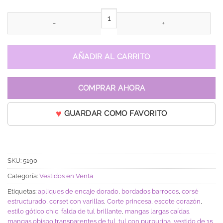
Vestido de 15 años Yuliana Negro cantidad
AÑADIR AL CARRITO
COMPRAR AHORA
GUARDAR COMO FAVORITO
SKU:
5190
Categoría:
Vestidos en Venta
Etiquetas:
apliques de encaje dorado
,
bordados barrocos
,
corsé
estructurado
,
corset con varillas
,
Corte princesa
,
escote corazón
,
estilo gótico chic
,
falda de tul brillante
,
mangas largas caídas
,
mangas obispo transparentes de tul
,
tul con purpurina
,
vestido de 15