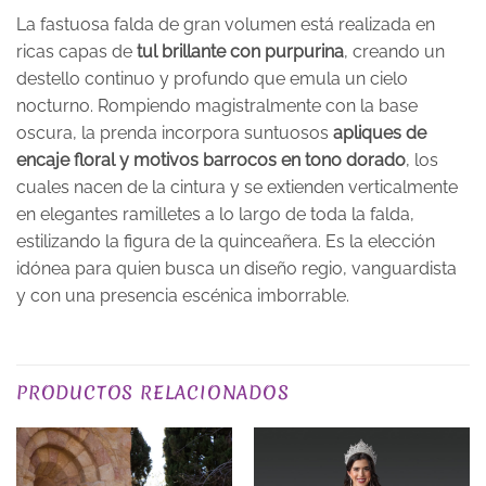
La fastuosa falda de gran volumen está realizada en
ricas capas de
tul brillante con purpurina
, creando un
destello continuo y profundo que emula un cielo
nocturno. Rompiendo magistralmente con la base
oscura, la prenda incorpora suntuosos
apliques de
encaje floral y motivos barrocos en tono dorado
, los
cuales nacen de la cintura y se extienden verticalmente
en elegantes ramilletes a lo largo de toda la falda,
estilizando la figura de la quinceañera. Es la elección
idónea para quien busca un diseño regio, vanguardista
y con una presencia escénica imborrable.
TALLA
XS, S, M, L, XL, 2XL, 3XL
PRODUCTOS RELACIONADOS
COLOR
Negros
PLAZO DE ENTREGA
Plazo de Entrega: 21 días