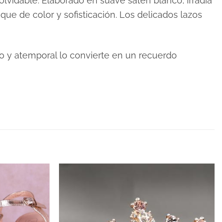
olvidable. Elaborado en suave satén blanco, irradia
que de color y sofisticación. Los delicados lazos
ico y atemporal lo convierte en un recuerdo