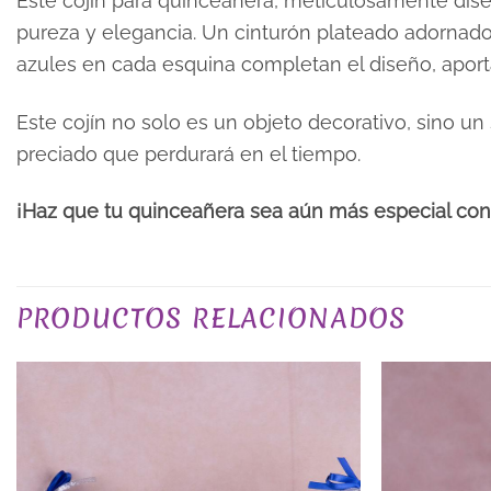
Este cojín para quinceañera, meticulosamente diseñ
pureza y elegancia. Un cinturón plateado adornado c
azules en cada esquina completan el diseño, aportan
Este cojín no solo es un objeto decorativo, sino un
preciado que perdurará en el tiempo.
¡Haz que tu quinceañera sea aún más especial con 
Valoraciones
PRODUCTOS RELACIONADOS
No hay valoraciones aún.
Sé el primero en valorar “Cojín pa