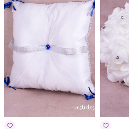
Tu puntuación
*
Tu valoración
*
Nombre
*