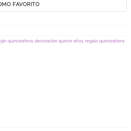
OMO FAVORITO
ojín quinceañera
,
decoración quince años
,
regalo quinceañera