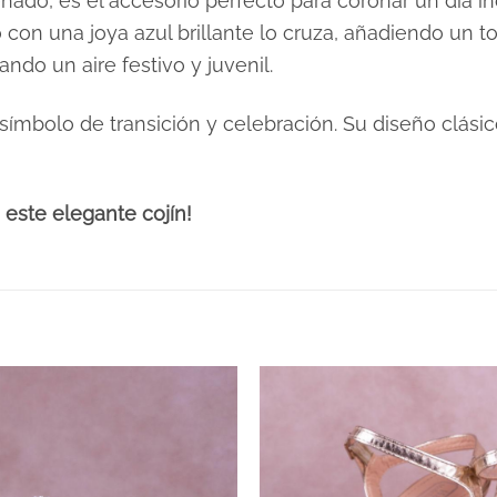
ado, es el accesorio perfecto para coronar un día in
on una joya azul brillante lo cruza, añadiendo un to
do un aire festivo y juvenil.
 símbolo de transición y celebración. Su diseño clás
este elegante cojín!
ra zapatilla”