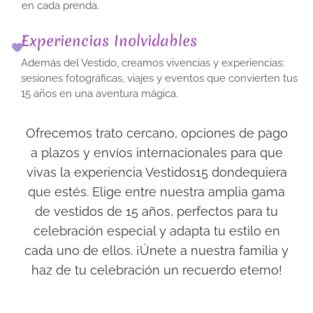
en cada prenda.
Experiencias Inolvidables
Además del Vestido, creamos vivencias y experiencias:
★★★★★
sesiones fotográficas, viajes y eventos que convierten tus
El vestido
15 años en una aventura mágica.
perfecto, con gran
variedad de tallas
Ofrecemos trato cercano, opciones de pago
y colores.
a plazos y envíos internacionales para que
Elegimos uno
vivas la experiencia Vestidos15 dondequiera
para sesión de
★★★★★
que estés. Elige entre nuestra amplia gama
fotos en el Retiro,
El parque para las
de vestidos de 15 años, perfectos para tu
¡increíble
fotos era precioso
experiencia!
celebración especial y adapta tu estilo en
y el vestido
Madrid
cada uno de ellos. ¡Únete a nuestra familia y
espectacular.
haz de tu celebración un recuerdo eterno!
¡Gracias!
★★★★★
Barcelona
La atención fue