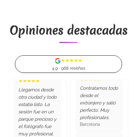
excelente. Nos
★★★★★
ayudaron a elegir
Gran variedad de
el vestido ideal.
vestidos, atención
Las fotos en
Opiniones destacadas
impecable. Una
exteriores son un
experiencia genial
plus genial.
para mi hija.
Madrid
Barcelona
★★★★★
★★★★★
★★★★★
4,9 · 968 reseñas
Llegamos desde
Contratamos todo
★★★★★
★★★★★
otra ciudad y todo
desde el
estaba listo. La
La sesión de fotos
Atención increíble
extranjero y salió
sesión fue en un
fue en los
por videollamada.
perfecto. Muy
parque precioso y
Jardines del Turia,
Vimos todo desde
profesionales.
el fotógrafo fue
todo precioso y
casa y decidimos
Barcelona
muy profesional.
muy profesional.
con calma.
Madrid
Valencia
Videollamada
★★★★★
Pude escoger
★★★★★
★★★★★
★★★★★