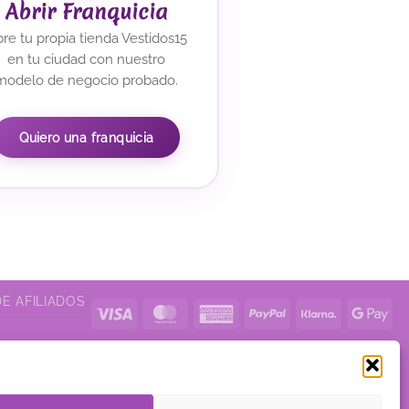
Abrir Franquicia
re tu propia tienda Vestidos15
en tu ciudad con nuestro
modelo de negocio probado.
Quiero una franquicia
DE AFILIADOS
Visa
MasterCard
American
PayPal
Klarna
Go
Express
Pa