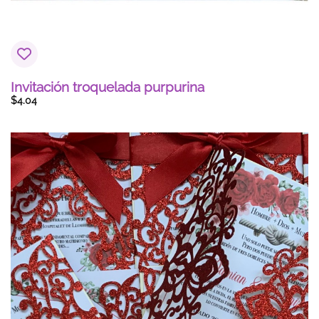
Invitación troquelada purpurina
$
4.04