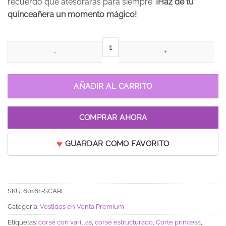
recuerdo que atesorarás para siempre.
¡Haz de tu
quinceañera un momento mágico!
Vestido de 15 años Laureana Negro cantidad
AÑADIR AL CARRITO
COMPRAR AHORA
GUARDAR COMO FAVORITO
SKU:
60161-SCARL
Categoría:
Vestidos en Venta Premium
Etiquetas:
corsé con varillas
,
corsé estructurado
,
Corte princesa
,