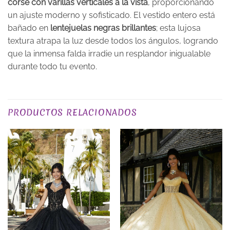
corsé con varillas verticales a la vista
, proporcionando
un ajuste moderno y sofisticado. El vestido entero está
bañado en
lentejuelas negras brillantes
; esta lujosa
textura atrapa la luz desde todos los ángulos, logrando
que la inmensa falda irradie un resplandor inigualable
durante todo tu evento.
COLOR
Negros
PRODUCTOS RELACIONADOS
TALLA
XS, S, M, L, XL, 2XL, 3XL
EXCLUSIVO_ONLINE
yes
PLAZO DE ENTREGA
Plazo de Entrega: 120 días