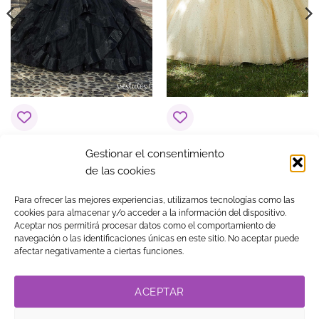
Vestido de 15 años
Vestido de 15 años
Gestionar el consentimiento
Sabrina Negro
Aleida Amarillo
de las cookies
$
1,488.01
$
1,372.66
Para ofrecer las mejores experiencias, utilizamos tecnologías como las
cookies para almacenar y/o acceder a la información del dispositivo.
Aceptar nos permitirá procesar datos como el comportamiento de
navegación o las identificaciones únicas en este sitio. No aceptar puede
Visa
MasterCard
American
PayPal
Klarna
Google
afectar negativamente a ciertas funciones.
Express
Pay
TIENDA
BLOG
GUÍA DE COMPRA
CONTACTO
COOKIES
LEGAL
PRIVACIDAD
TRABAJA CON NOSOTROS
ACEPTAR
LINK DE AFILIADOS