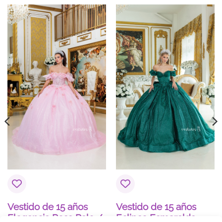
COLOR
Azules
PLAZO DE ENTREGA
Plazo de Entrega: 21 días
Vestido de 15 años
Vestido de 15 años
Elegancia Rosa Palo /
Eclipse Esmeralda