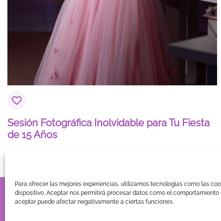
Sesión Fotográfica Inolvidable para Tu Fiesta
de 15 Años
Para ofrecer las mejores experiencias, utilizamos tecnologías como las co
TIENDA
BLOG
GUÍA DE COMPRA
CONTACTO
COOKIE
dispositivo. Aceptar nos permitirá procesar datos como el comportamiento d
aceptar puede afectar negativamente a ciertas funciones.
© Copyright 2026
. Vestidos 15 ®