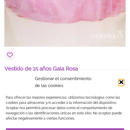
Vestido de 15 años Gala Rosa
$
1,028.31
Gestionar el consentimiento
de las cookies
1
2
3
Para ofrecer las mejores experiencias, utilizamos tecnologías como las
cookies para almacenar y/o acceder a la información del dispositivo.
Aceptar nos permitirá procesar datos como el comportamiento de
navegación o las identificaciones únicas en este sitio. No aceptar puede
Visa
MasterCard
American
PayPal
Klarna
Google
afectar negativamente a ciertas funciones.
Express
Pay
TIENDA
BLOG
GUÍA DE COMPRA
CONTACTO
COOKIES