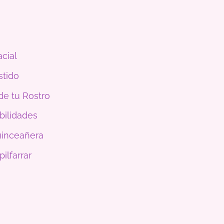
cial
stido
de tu Rostro
bilidades
uinceañera
ilfarrar