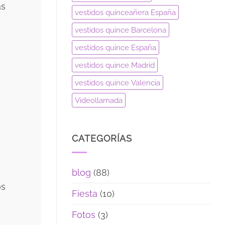
as
vestidos quinceañera España
vestidos quince Barcelona
vestidos quince España
vestidos quince Madrid
vestidos quince Valencia
Videollamada
CATEGORÍAS
blog
(88)
os
Fiesta
(10)
Fotos
(3)