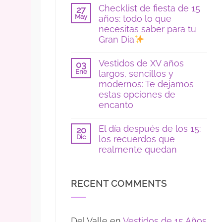
hay
Checklist de fiesta de 15
en
27
comentarios
color
May
años: todo lo que
en
azul:
Poses
necesitas saber para tu
tendencias
y
2026
Gran Dia
locaciones
para
No
fotos
hay
Vestidos de XV años
de
03
comentarios
15
Ene
largos, sencillos y
en
si
Checklist
modernos: Te dejamos
eres
de
tímida:
estas opciones de
fiesta
guía
de
encanto
para
15
sentirte
No
años:
segura
hay
todo
El día después de los 15:
20
comentarios
lo
Dic
los recuerdos que
en
que
Vestidos
necesitas
realmente quedan
de
saber
XV
No
para
años
hay
tu
largos,
comentarios
Gran
RECENT COMMENTS
sencillos
en
Dia
y
El
modernos:
día
Te
después
dejamos
de
Del Valle
en
Vestidos de 15 Años
estas
los