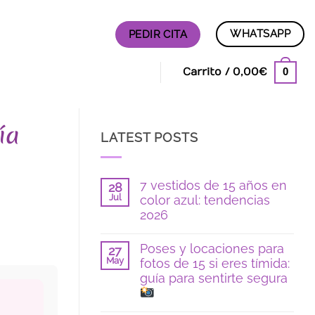
WHATSAPP
PEDIR CITA
0
Carrito /
0,00
€
ía
LATEST POSTS
7 vestidos de 15 años en
28
Jul
color azul: tendencias
2026
No
hay
Poses y locaciones para
27
comentarios
May
fotos de 15 si eres tímida:
en
7
guía para sentirte segura
vestidos
de
15
No
años