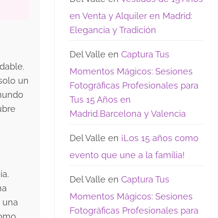
opciones
15:
de
los
en Venta y Alquiler en Madrid:
encanto
recuerdos
que
Elegancia y Tradición
realmente
quedan
Del Valle
en
Captura Tus
dable.
Momentos Mágicos: Sesiones
solo un
Fotográficas Profesionales para
 mundo
Tus 15 Años en
ubre
Madrid,Barcelona y Valencia
Del Valle
en
¡Los 15 años como
evento que une a la familia!
ia.
Del Valle
en
Captura Tus
na
Momentos Mágicos: Sesiones
n una
Fotográficas Profesionales para
como