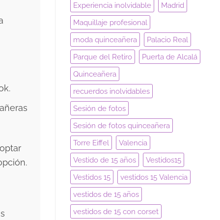
Experiencia inolvidable
Madrid
a
Maquillaje profesional
moda quinceañera
Palacio Real
o
Parque del Retiro
Puerta de Alcalá
Quinceañera
ok.
recuerdos inolvidables
eañeras
Sesión de fotos
Sesión de fotos quinceañera
Torre Eiffel
Valencia
 optar
Vestido de 15 años
Vestidos15
opción.
Vestidos 15
vestidos 15 Valencia
vestidos de 15 años
vestidos de 15 con corset
os