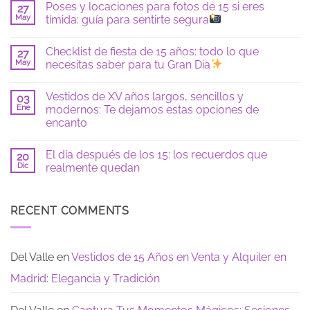
Poses y locaciones para fotos de 15 si eres
27
comentarios
en
May
tímida: guía para sentirte segura
7
vestidos
No
de
hay
Checklist de fiesta de 15 años: todo lo que
15
27
comentarios
años
en
May
necesitas saber para tu Gran Dia
en
Poses
color
y
No
azul:
locaciones
hay
Vestidos de XV años largos, sencillos y
tendencias
para
03
comentarios
2026
fotos
en
Ene
modernos: Te dejamos estas opciones de
de
Checklist
encanto
15
de
si
fiesta
No
eres
de
hay
tímida:
15
El día después de los 15: los recuerdos que
20
comentarios
guía
años:
en
Dic
realmente quedan
para
todo
Vestidos
sentirte
lo
de
No
segura
que
XV
hay
necesitas
años
comentarios
saber
largos,
en
RECENT COMMENTS
para
sencillos
El
tu
y
día
Gran
modernos:
después
Dia
Te
de
dejamos
los
Del Valle
en
Vestidos de 15 Años en Venta y Alquiler en
estas
15:
opciones
los
Madrid: Elegancia y Tradición
de
recuerdos
encanto
que
realmente
quedan