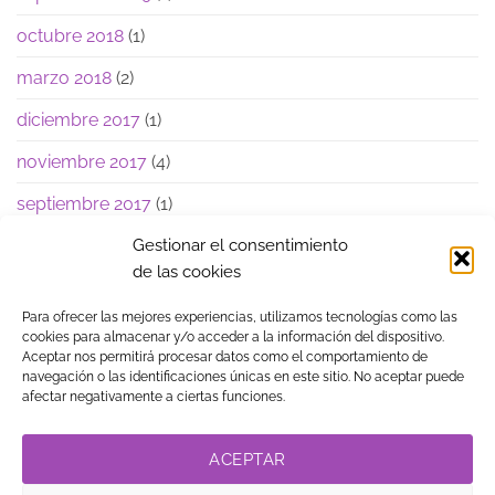
octubre 2018
(1)
marzo 2018
(2)
diciembre 2017
(1)
noviembre 2017
(4)
septiembre 2017
(1)
junio 2017
(1)
Gestionar el consentimiento
de las cookies
Para ofrecer las mejores experiencias, utilizamos tecnologías como las
cookies para almacenar y/o acceder a la información del dispositivo.
Aceptar nos permitirá procesar datos como el comportamiento de
navegación o las identificaciones únicas en este sitio. No aceptar puede
Visa
MasterCard
American
PayPal
Klarna
Google
afectar negativamente a ciertas funciones.
Express
Pay
TIENDA
BLOG
GUÍA DE COMPRA
CONTACTO
COOKIES
LEGAL
PRIVACIDAD
TRABAJA CON NOSOTROS
ACEPTAR
LINK DE AFILIADOS