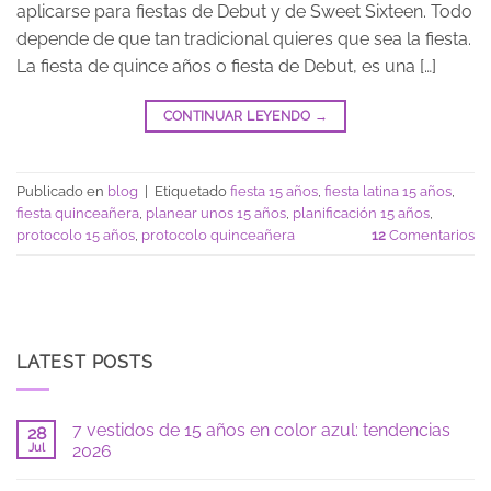
aplicarse para fiestas de Debut y de Sweet Sixteen. Todo
depende de que tan tradicional quieres que sea la fiesta.
La fiesta de quince años o fiesta de Debut, es una […]
CONTINUAR LEYENDO
→
Publicado en
blog
|
Etiquetado
fiesta 15 años
,
fiesta latina 15 años
,
fiesta quinceañera
,
planear unos 15 años
,
planificación 15 años
,
protocolo 15 años
,
protocolo quinceañera
12
Comentarios
LATEST POSTS
7 vestidos de 15 años en color azul: tendencias
28
Jul
2026
No
hay