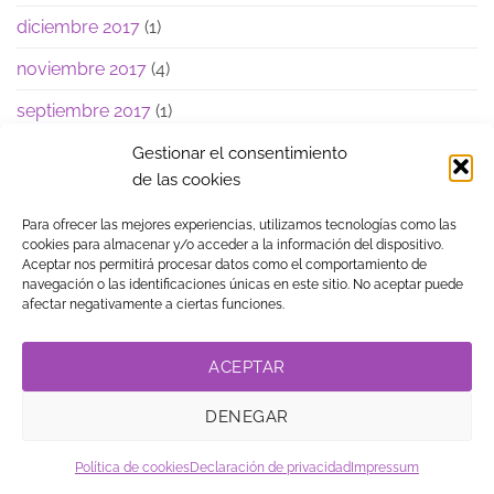
diciembre 2017
(1)
noviembre 2017
(4)
septiembre 2017
(1)
junio 2017
(1)
Gestionar el consentimiento
de las cookies
Para ofrecer las mejores experiencias, utilizamos tecnologías como las
cookies para almacenar y/o acceder a la información del dispositivo.
Aceptar nos permitirá procesar datos como el comportamiento de
navegación o las identificaciones únicas en este sitio. No aceptar puede
Visa
MasterCard
American
PayPal
Klarna
Google
afectar negativamente a ciertas funciones.
Express
Pay
TIENDA
BLOG
GUÍA DE COMPRA
CONTACTO
COOKIES
LEGAL
PRIVACIDAD
TRABAJA CON NOSOTROS
ACEPTAR
LINK DE AFILIADOS
DENEGAR
© Copyright
. Vestidos
2026
15 ®
Política de cookies
Declaración de privacidad
Impressum