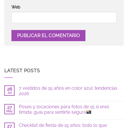
Web
LATEST POSTS
7 vestidos de 15 años en color azul: tendencias
28
Jul
2026
No
hay
Poses y locaciones para fotos de 15 si eres
27
comentarios
en
May
tímida: guía para sentirte segura
7
vestidos
No
de
hay
Checklist de fiesta de 15 años: todo lo que
15
27
comentarios