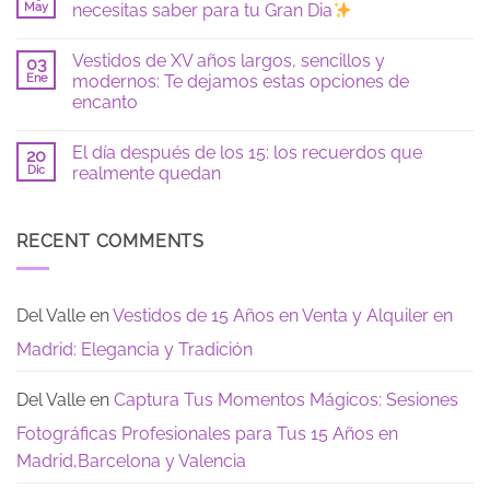
años
en
May
necesitas saber para tu Gran Dia
en
Poses
color
y
No
azul:
locaciones
hay
Vestidos de XV años largos, sencillos y
tendencias
para
03
comentarios
2026
fotos
en
Ene
modernos: Te dejamos estas opciones de
de
Checklist
encanto
15
de
si
fiesta
No
eres
de
hay
tímida:
15
El día después de los 15: los recuerdos que
20
comentarios
guía
años:
en
Dic
realmente quedan
para
todo
Vestidos
sentirte
lo
de
No
segura
que
XV
hay
necesitas
años
comentarios
saber
largos,
en
RECENT COMMENTS
para
sencillos
El
tu
y
día
Gran
modernos:
después
Dia
Te
de
dejamos
los
Del Valle
en
Vestidos de 15 Años en Venta y Alquiler en
estas
15:
opciones
los
Madrid: Elegancia y Tradición
de
recuerdos
encanto
que
realmente
quedan
Del Valle
en
Captura Tus Momentos Mágicos: Sesiones
Fotográficas Profesionales para Tus 15 Años en
Madrid,Barcelona y Valencia