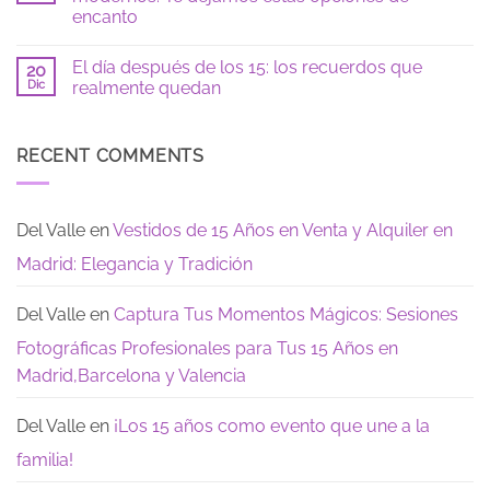
de
Checklist
encanto
15
de
si
fiesta
No
eres
de
hay
tímida:
15
El día después de los 15: los recuerdos que
20
comentarios
guía
años:
en
Dic
realmente quedan
para
todo
Vestidos
sentirte
lo
de
No
segura
que
XV
hay
necesitas
años
comentarios
saber
largos,
en
RECENT COMMENTS
para
sencillos
El
tu
y
día
Gran
modernos:
después
Dia
Te
de
dejamos
los
Del Valle
en
Vestidos de 15 Años en Venta y Alquiler en
estas
15:
opciones
los
Madrid: Elegancia y Tradición
de
recuerdos
encanto
que
realmente
quedan
Del Valle
en
Captura Tus Momentos Mágicos: Sesiones
Fotográficas Profesionales para Tus 15 Años en
Madrid,Barcelona y Valencia
Del Valle
en
¡Los 15 años como evento que une a la
familia!