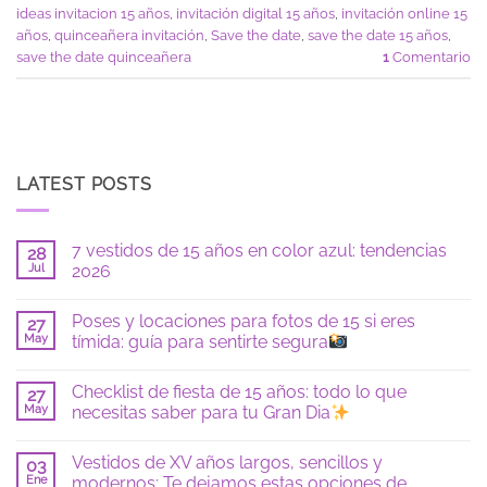
ideas invitacion 15 años
,
invitación digital 15 años
,
invitación online 15
años
,
quinceañera invitación
,
Save the date
,
save the date 15 años
,
save the date quinceañera
1
Comentario
LATEST POSTS
7 vestidos de 15 años en color azul: tendencias
28
Jul
2026
No
hay
Poses y locaciones para fotos de 15 si eres
27
comentarios
en
May
tímida: guía para sentirte segura
7
vestidos
No
de
hay
Checklist de fiesta de 15 años: todo lo que
15
27
comentarios
años
en
May
necesitas saber para tu Gran Dia
en
Poses
color
y
No
azul:
locaciones
hay
Vestidos de XV años largos, sencillos y
tendencias
para
03
comentarios
2026
fotos
en
Ene
modernos: Te dejamos estas opciones de