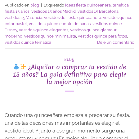
Publicado en
blog
|
Etiquetado
ideas fiesta quinceañera
,
temática
fiesta 15 años
,
vestidos 15 años Madrid
,
vestidos 15 Barcelona
,
vestidos 15 Valencia
,
vestidos de fiesta quinceañera
,
vestidos quince
color pastel
,
vestidos quince cuento de hadas
,
vestidos quince
Disney
,
vestidos quince elegantes
,
vestidos quince glamour
moderno
,
vestidos quince minimalista
,
vestidos quince para fotos
,
vestidos quince temática
Deje un comentario
BLOG
¿Alquilar o comprar tu vestido de
15 años? La guía definitiva para elegir
la mejor opción
Cuando una quinceañera empieza a preparar su fiesta,
una de las decisiones más importantes es elegir el
vestido ideal. Y junto a ese gran momento surge una
pregunta muy común:¿Es mejor alquilar o comprar el