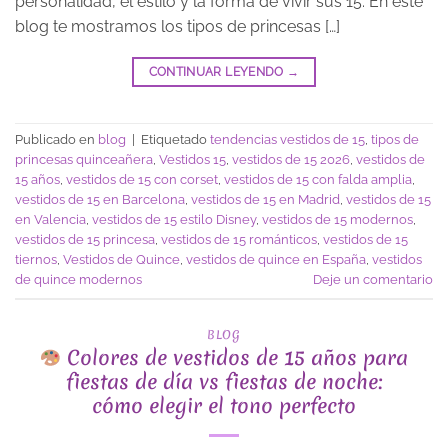
personalidad, el estilo y la forma de vivir sus 15. En este
blog te mostramos los tipos de princesas […]
CONTINUAR LEYENDO
→
Publicado en
blog
|
Etiquetado
tendencias vestidos de 15
,
tipos de
princesas quinceañera
,
Vestidos 15
,
vestidos de 15 2026
,
vestidos de
15 años
,
vestidos de 15 con corset
,
vestidos de 15 con falda amplia
,
vestidos de 15 en Barcelona
,
vestidos de 15 en Madrid
,
vestidos de 15
en Valencia
,
vestidos de 15 estilo Disney
,
vestidos de 15 modernos
,
vestidos de 15 princesa
,
vestidos de 15 románticos
,
vestidos de 15
tiernos
,
Vestidos de Quince
,
vestidos de quince en España
,
vestidos
de quince modernos
Deje un comentario
BLOG
Colores de vestidos de 15 años para
fiestas de día vs fiestas de noche:
cómo elegir el tono perfecto