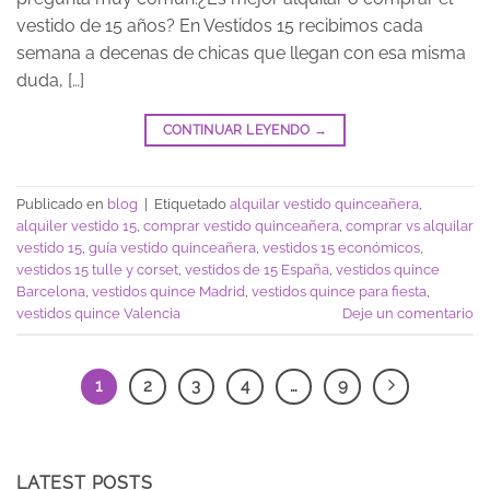
vestido de 15 años? En Vestidos 15 recibimos cada
semana a decenas de chicas que llegan con esa misma
duda, […]
CONTINUAR LEYENDO
→
Publicado en
blog
|
Etiquetado
alquilar vestido quinceañera
,
alquiler vestido 15
,
comprar vestido quinceañera
,
comprar vs alquilar
vestido 15
,
guía vestido quinceañera
,
vestidos 15 económicos
,
vestidos 15 tulle y corset
,
vestidos de 15 España
,
vestidos quince
Barcelona
,
vestidos quince Madrid
,
vestidos quince para fiesta
,
vestidos quince Valencia
Deje un comentario
1
2
3
4
…
9
LATEST POSTS