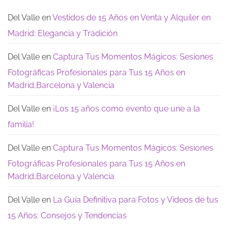
modernos:
después
Dia
Te
de
dejamos
los
Del Valle
en
Vestidos de 15 Años en Venta y Alquiler en
estas
15:
opciones
los
Madrid: Elegancia y Tradición
de
recuerdos
encanto
que
realmente
quedan
Del Valle
en
Captura Tus Momentos Mágicos: Sesiones
Fotográficas Profesionales para Tus 15 Años en
Madrid,Barcelona y Valencia
Del Valle
en
¡Los 15 años como evento que une a la
familia!
Del Valle
en
Captura Tus Momentos Mágicos: Sesiones
Fotográficas Profesionales para Tus 15 Años en
Madrid,Barcelona y Valencia
Del Valle
en
La Guía Definitiva para Fotos y Videos de tus
15 Años: Consejos y Tendencias