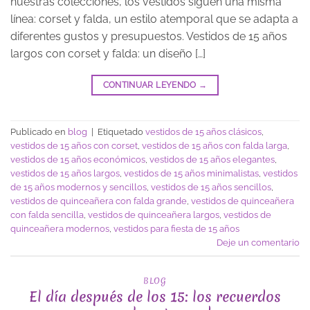
nuestras colecciones, los vestidos siguen una misma
línea: corset y falda, un estilo atemporal que se adapta a
diferentes gustos y presupuestos. Vestidos de 15 años
largos con corset y falda: un diseño […]
CONTINUAR LEYENDO
→
Publicado en
blog
|
Etiquetado
vestidos de 15 años clásicos
,
vestidos de 15 años con corset
,
vestidos de 15 años con falda larga
,
vestidos de 15 años económicos
,
vestidos de 15 años elegantes
,
vestidos de 15 años largos
,
vestidos de 15 años minimalistas
,
vestidos
de 15 años modernos y sencillos
,
vestidos de 15 años sencillos
,
vestidos de quinceañera con falda grande
,
vestidos de quinceañera
con falda sencilla
,
vestidos de quinceañera largos
,
vestidos de
quinceañera modernos
,
vestidos para fiesta de 15 años
Deje un comentario
BLOG
El día después de los 15: los recuerdos