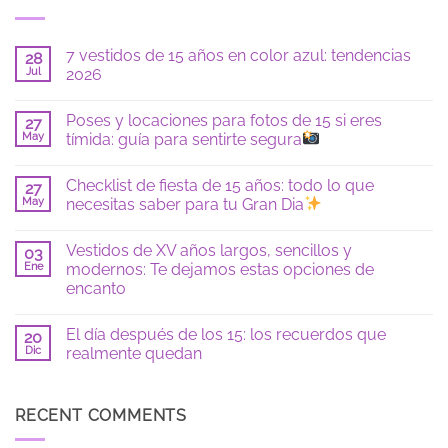
7 vestidos de 15 años en color azul: tendencias
28
Jul
2026
No
hay
Poses y locaciones para fotos de 15 si eres
27
comentarios
en
May
tímida: guía para sentirte segura
7
vestidos
No
de
hay
Checklist de fiesta de 15 años: todo lo que
15
27
comentarios
años
en
May
necesitas saber para tu Gran Dia
en
Poses
color
y
No
azul:
locaciones
hay
Vestidos de XV años largos, sencillos y
tendencias
para
03
comentarios
2026
fotos
en
Ene
modernos: Te dejamos estas opciones de
de
Checklist
encanto
15
de
si
fiesta
No
eres
de
hay
tímida:
15
El día después de los 15: los recuerdos que
20
comentarios
guía
años:
en
Dic
realmente quedan
para
todo
Vestidos
sentirte
lo
de
No
segura
que
XV
hay
necesitas
años
comentarios
saber
largos,
en
RECENT COMMENTS
para
sencillos
El
tu
y
día
Gran