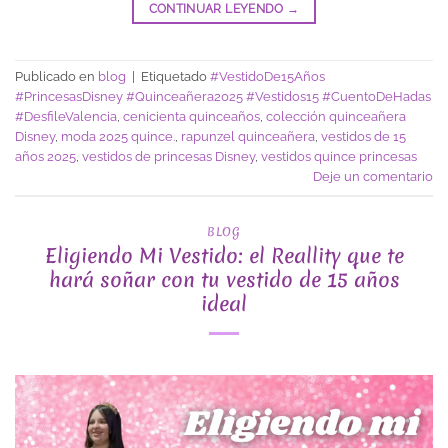
CONTINUAR LEYENDO
→
Publicado en
blog
|
Etiquetado
#VestidoDe15Años
#PrincesasDisney #Quinceañera2025 #Vestidos15 #CuentoDeHadas
#DesfileValencia
,
cenicienta quinceaños
,
colección quinceañera
Disney
,
moda 2025 quince.
,
rapunzel quinceañera
,
vestidos de 15
años 2025
,
vestidos de princesas Disney
,
vestidos quince princesas
Deje un comentario
BLOG
Eligiendo Mi Vestido: el Reallity que te
hará soñar con tu vestido de 15 años
ideal