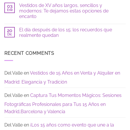
azul:
locaciones
hay
Vestidos de XV años largos, sencillos y
tendencias
para
03
comentarios
2026
fotos
en
Ene
modernos: Te dejamos estas opciones de
de
Checklist
encanto
15
de
si
fiesta
No
eres
de
hay
tímida:
15
El día después de los 15: los recuerdos que
20
comentarios
guía
años:
en
Dic
realmente quedan
para
todo
Vestidos
sentirte
lo
de
No
segura
que
XV
hay
necesitas
años
comentarios
saber
largos,
en
RECENT COMMENTS
para
sencillos
El
tu
y
día
Gran
modernos:
después
Dia
Te
de
dejamos
los
Del Valle
en
Vestidos de 15 Años en Venta y Alquiler en
estas
15:
opciones
los
Madrid: Elegancia y Tradición
de
recuerdos
encanto
que
realmente
quedan
Del Valle
en
Captura Tus Momentos Mágicos: Sesiones
Fotográficas Profesionales para Tus 15 Años en
Madrid,Barcelona y Valencia
Del Valle
en
¡Los 15 años como evento que une a la