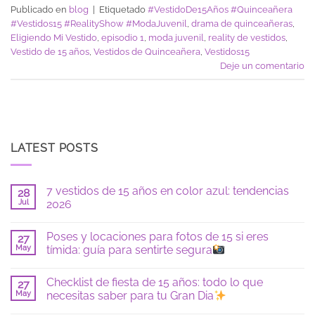
Publicado en
blog
|
Etiquetado
#VestidoDe15Años #Quinceañera
#Vestidos15 #RealityShow #ModaJuvenil
,
drama de quinceañeras
,
Eligiendo Mi Vestido
,
episodio 1
,
moda juvenil
,
reality de vestidos
,
Vestido de 15 años
,
Vestidos de Quinceañera
,
Vestidos15
Deje un comentario
LATEST POSTS
7 vestidos de 15 años en color azul: tendencias
28
Jul
2026
No
hay
Poses y locaciones para fotos de 15 si eres
27
comentarios
en
May
tímida: guía para sentirte segura
7
vestidos
No
de
hay
Checklist de fiesta de 15 años: todo lo que
15
27
comentarios
años
en
May
necesitas saber para tu Gran Dia
en
Poses
color
y
No