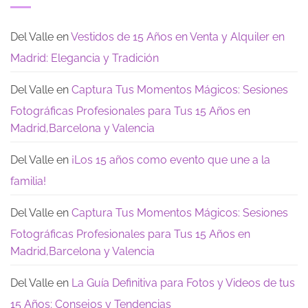
tu
y
día
Gran
modernos:
después
Dia
Te
de
dejamos
los
Del Valle
en
Vestidos de 15 Años en Venta y Alquiler en
estas
15:
opciones
los
Madrid: Elegancia y Tradición
de
recuerdos
encanto
que
realmente
quedan
Del Valle
en
Captura Tus Momentos Mágicos: Sesiones
Fotográficas Profesionales para Tus 15 Años en
Madrid,Barcelona y Valencia
Del Valle
en
¡Los 15 años como evento que une a la
familia!
Del Valle
en
Captura Tus Momentos Mágicos: Sesiones
Fotográficas Profesionales para Tus 15 Años en
Madrid,Barcelona y Valencia
Del Valle
en
La Guía Definitiva para Fotos y Videos de tus
15 Años: Consejos y Tendencias