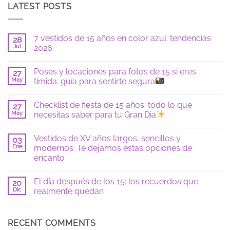
LATEST POSTS
7 vestidos de 15 años en color azul: tendencias
28
Jul
2026
No
hay
Poses y locaciones para fotos de 15 si eres
27
comentarios
en
May
tímida: guía para sentirte segura
7
vestidos
No
de
hay
Checklist de fiesta de 15 años: todo lo que
15
27
comentarios
años
en
May
necesitas saber para tu Gran Dia
en
Poses
color
y
No
azul:
locaciones
hay
Vestidos de XV años largos, sencillos y
tendencias
para
03
comentarios
2026
fotos
en
Ene
modernos: Te dejamos estas opciones de
de
Checklist
encanto
15
de
si
fiesta
No
eres
de
hay
tímida:
15
El día después de los 15: los recuerdos que
20
comentarios
guía
años:
en
Dic
realmente quedan
para
todo
Vestidos
sentirte
lo
de
No
segura
que
XV
hay
necesitas
años
comentarios
saber
largos,
en
RECENT COMMENTS
para
sencillos
El