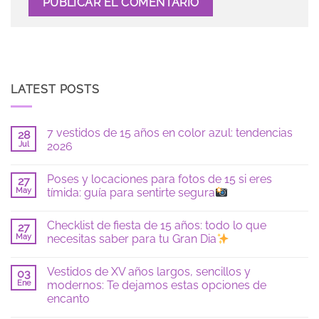
LATEST POSTS
7 vestidos de 15 años en color azul: tendencias
28
Jul
2026
No
hay
Poses y locaciones para fotos de 15 si eres
27
comentarios
en
May
tímida: guía para sentirte segura
7
vestidos
No
de
hay
Checklist de fiesta de 15 años: todo lo que
15
27
comentarios
años
en
May
necesitas saber para tu Gran Dia
en
Poses
color
y
No
azul:
locaciones
hay
Vestidos de XV años largos, sencillos y
tendencias
para
03
comentarios
2026
fotos
en
Ene
modernos: Te dejamos estas opciones de
de
Checklist
encanto
15
de
si
fiesta
No
eres
de