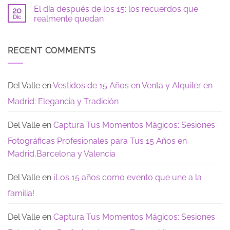
hay
tímida:
15
El día después de los 15: los recuerdos que
20
comentarios
guía
años:
en
Dic
realmente quedan
para
todo
Vestidos
sentirte
lo
de
No
segura
que
XV
hay
necesitas
años
comentarios
saber
largos,
en
RECENT COMMENTS
para
sencillos
El
tu
y
día
Gran
modernos:
después
Dia
Te
de
dejamos
los
Del Valle
en
Vestidos de 15 Años en Venta y Alquiler en
estas
15:
opciones
los
Madrid: Elegancia y Tradición
de
recuerdos
encanto
que
realmente
quedan
Del Valle
en
Captura Tus Momentos Mágicos: Sesiones
Fotográficas Profesionales para Tus 15 Años en
Madrid,Barcelona y Valencia
Del Valle
en
¡Los 15 años como evento que une a la
familia!
Del Valle
en
Captura Tus Momentos Mágicos: Sesiones