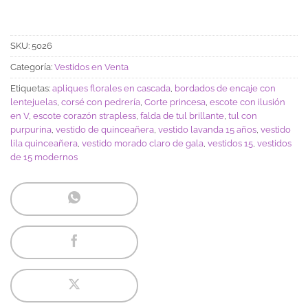
SKU:
5026
Categoría:
Vestidos en Venta
Etiquetas:
apliques florales en cascada
,
bordados de encaje con
lentejuelas
,
corsé con pedrería
,
Corte princesa
,
escote con ilusión
en V
,
escote corazón strapless
,
falda de tul brillante
,
tul con
purpurina
,
vestido de quinceañera
,
vestido lavanda 15 años
,
vestido
lila quinceañera
,
vestido morado claro de gala
,
vestidos 15
,
vestidos
de 15 modernos