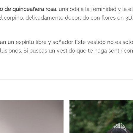
do de quinceañera rosa
, una oda a la feminidad y la e
 El corpiño, delicadamente decorado con flores en 3
 un espíritu libre y soñador. Este vestido no es sol
ilusiones. Si buscas un vestido que te haga sentir c
Rosas
XS, S, M, L, XL, 2XL, 3XL
Plazo de Entrega: 120 días