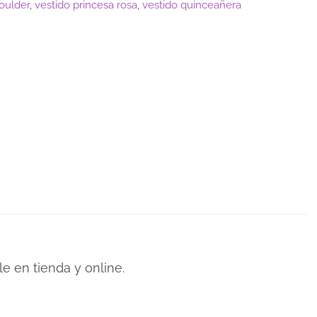
houlder
,
vestido princesa rosa
,
vestido quinceañera
e en tienda y online.