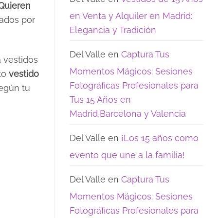
Quieren
opciones
15:
de
los
en Venta y Alquiler en Madrid:
cados por
encanto
recuerdos
que
Elegancia y Tradición
realmente
quedan
Del Valle
en
Captura Tus
a vestidos
Momentos Mágicos: Sesiones
cto
vestido
Fotográficas Profesionales para
según tu
Tus 15 Años en
Madrid,Barcelona y Valencia
Del Valle
en
¡Los 15 años como
evento que une a la familia!
Del Valle
en
Captura Tus
Momentos Mágicos: Sesiones
Fotográficas Profesionales para