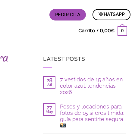
WHATSAPP
PEDIR CITA
0
Carrito /
0,00
€
ra
LATEST POSTS
7 vestidos de 15 años en
28
Jul
color azul: tendencias
2026
No
hay
Poses y locaciones para
27
comentarios
May
fotos de 15 si eres tímida:
en
7
guía para sentirte segura
vestidos
de
15
No
años