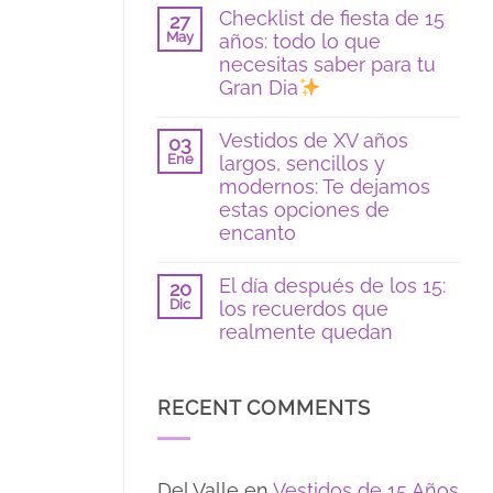
hay
Checklist de fiesta de 15
en
27
comentarios
color
May
años: todo lo que
en
azul:
Poses
necesitas saber para tu
tendencias
y
2026
Gran Dia
locaciones
para
No
fotos
hay
Vestidos de XV años
de
03
comentarios
15
Ene
largos, sencillos y
en
si
Checklist
modernos: Te dejamos
eres
de
tímida:
estas opciones de
fiesta
guía
de
encanto
para
15
sentirte
No
años:
segura
hay
todo
El día después de los 15:
20
comentarios
lo
Dic
los recuerdos que
en
que
Vestidos
necesitas
realmente quedan
de
saber
XV
No
para
años
hay
tu
largos,
comentarios
Gran
RECENT COMMENTS
sencillos
en
Dia
y
El
modernos:
día
Te
después
dejamos
de
Del Valle
en
Vestidos de 15 Años
estas
los