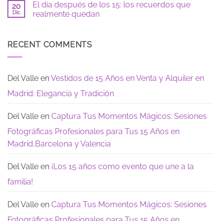
tímida:
15
El día después de los 15: los recuerdos que
20
comentarios
guía
años:
en
Dic
realmente quedan
para
todo
Vestidos
sentirte
lo
de
No
segura
que
XV
hay
necesitas
años
comentarios
saber
largos,
en
RECENT COMMENTS
para
sencillos
El
tu
y
día
Gran
modernos:
después
Dia
Te
de
dejamos
los
Del Valle
en
Vestidos de 15 Años en Venta y Alquiler en
estas
15:
opciones
los
Madrid: Elegancia y Tradición
de
recuerdos
encanto
que
realmente
quedan
Del Valle
en
Captura Tus Momentos Mágicos: Sesiones
Fotográficas Profesionales para Tus 15 Años en
Madrid,Barcelona y Valencia
Del Valle
en
¡Los 15 años como evento que une a la
familia!
Del Valle
en
Captura Tus Momentos Mágicos: Sesiones
Fotográficas Profesionales para Tus 15 Años en