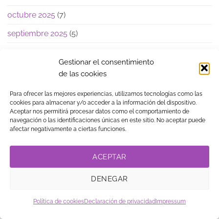
octubre 2025
(7)
septiembre 2025
(5)
agosto 2025
(1)
Gestionar el consentimiento
junio 2025
(4)
de las cookies
mayo 2025
(3)
Para ofrecer las mejores experiencias, utilizamos tecnologías como las
cookies para almacenar y/o acceder a la información del dispositivo.
abril 2025
(3)
Aceptar nos permitirá procesar datos como el comportamiento de
navegación o las identificaciones únicas en este sitio. No aceptar puede
junio 2024
(5)
afectar negativamente a ciertas funciones.
diciembre 2023
(1)
ACEPTAR
noviembre 2023
(3)
DENEGAR
julio 2023
(1)
mayo 2023
(11)
Política de cookies
Declaración de privacidad
Impressum