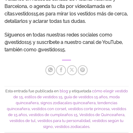
Barcelona, o agenda tu cita por videollamada en
citas.vestidos15.es para mirar los vestidos más de cerca,
detallarlos y aclarar todas tus dudas.
Síguenos en todas nuestras redes sociales como
@vestidos15 y suscríbete a nuestro canal de YouTube,
también como @vestidos15.
Esta entrada fue publicada en
blog
y etiquetada
cómo elegir vestido
de 15
,
estilos de vestidos 15
,
guía de vestidos 15 años
,
moda
quinceañera
,
signos zodiacales quinceañera
,
tendencias
quinceañera
,
vestidos con corset
,
vestidos corte princesa
,
vestidos
de 15 años
,
vestidos de cumpleaños 15
,
Vestidos de Quinceañera
,
vestidos de tul
,
vestidos para tu personalidad
,
vestidos según tu
signo
,
vestidos zodiacales
.