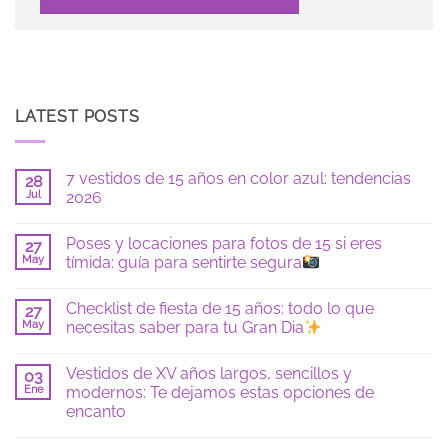
LATEST POSTS
7 vestidos de 15 años en color azul: tendencias
28
Jul
2026
No
hay
Poses y locaciones para fotos de 15 si eres
27
comentarios
en
May
tímida: guía para sentirte segura
7
vestidos
No
de
hay
Checklist de fiesta de 15 años: todo lo que
15
27
comentarios
años
en
May
necesitas saber para tu Gran Dia
en
Poses
color
y
No
azul:
locaciones
hay
Vestidos de XV años largos, sencillos y
tendencias
para
03
comentarios
2026
fotos
en
Ene
modernos: Te dejamos estas opciones de
de
Checklist
encanto
15
de
si
fiesta
No
eres
de
hay