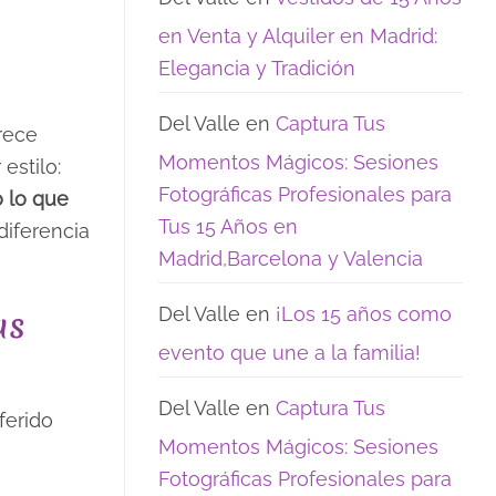
opciones
15:
de
los
en Venta y Alquiler en Madrid:
encanto
recuerdos
que
Elegancia y Tradición
realmente
quedan
Del Valle
en
Captura Tus
rece
Momentos Mágicos: Sesiones
estilo:
Fotográficas Profesionales para
 lo que
Tus 15 Años en
diferencia
Madrid,Barcelona y Valencia
Del Valle
en
¡Los 15 años como
as
evento que une a la familia!
Del Valle
en
Captura Tus
ferido
Momentos Mágicos: Sesiones
Fotográficas Profesionales para