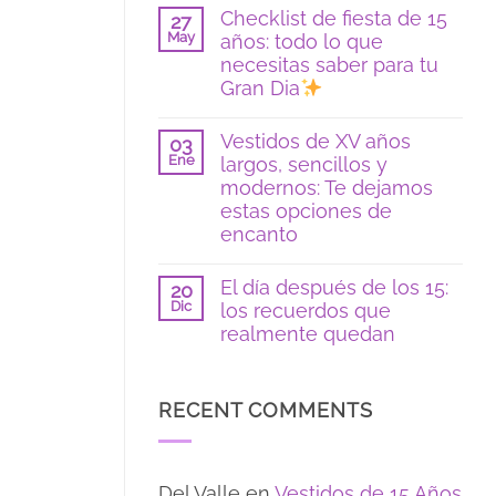
hay
Checklist de fiesta de 15
en
27
comentarios
color
May
años: todo lo que
en
azul:
Poses
necesitas saber para tu
tendencias
y
2026
Gran Dia
locaciones
para
No
fotos
hay
Vestidos de XV años
de
03
comentarios
15
Ene
largos, sencillos y
en
si
Checklist
modernos: Te dejamos
eres
de
tímida:
estas opciones de
fiesta
guía
de
encanto
para
15
sentirte
No
años:
segura
hay
todo
El día después de los 15:
20
comentarios
lo
Dic
los recuerdos que
en
que
Vestidos
necesitas
realmente quedan
de
saber
XV
No
para
años
hay
tu
largos,
comentarios
Gran
RECENT COMMENTS
sencillos
en
Dia
y
El
modernos:
día
Te
después
dejamos
de
Del Valle
en
Vestidos de 15 Años
estas
los