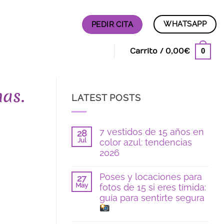
WHATSAPP
PEDIR CITA
0
Carrito /
0,00
€
has.
LATEST POSTS
7 vestidos de 15 años en
28
Jul
color azul: tendencias
2026
No
hay
Poses y locaciones para
27
comentarios
May
fotos de 15 si eres tímida:
en
7
guía para sentirte segura
vestidos
de
15
No
años