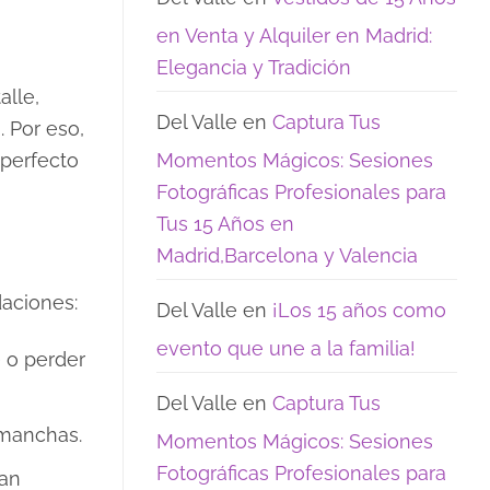
opciones
15:
de
los
en Venta y Alquiler en Madrid:
encanto
recuerdos
que
Elegancia y Tradición
realmente
alle,
quedan
Del Valle
en
Captura Tus
. Por eso,
Momentos Mágicos: Sesiones
 perfecto
Fotográficas Profesionales para
Tus 15 Años en
Madrid,Barcelona y Valencia
aciones:
Del Valle
en
¡Los 15 años como
evento que une a la familia!
e o perder
Del Valle
en
Captura Tus
 manchas.
Momentos Mágicos: Sesiones
Fotográficas Profesionales para
dan