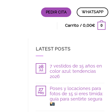
WHATSAPP
PEDIR CITA
0
Carrito /
0,00
€
LATEST POSTS
7 vestidos de 15 años en
28
Jul
color azul: tendencias
2026
No
hay
Poses y locaciones para
27
comentarios
May
fotos de 15 si eres tímida:
en
7
guía para sentirte segura
vestidos
de
15
No
años