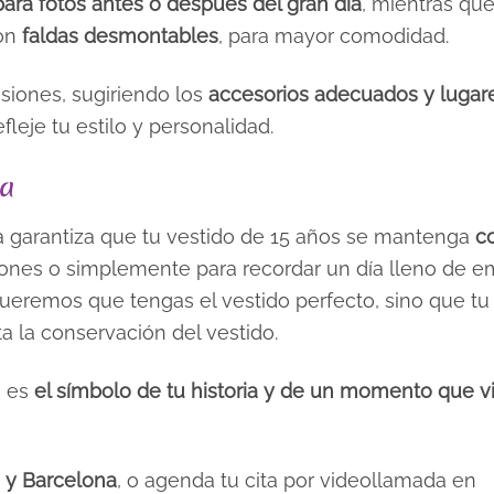
para fotos antes o después del gran día
, mientras que
con
faldas desmontables
, para mayor comodidad.
esiones, sugiriendo los
accesorios adecuados y lugar
leje tu estilo y personalidad.
da
a garantiza que tu vestido de 15 años se mantenga
c
ciones o simplemente para recordar un día lleno de e
queremos que tengas el vestido perfecto, sino que tu
a la conservación del vestido.
; es
el símbolo de tu historia y de un momento que vi
a y Barcelona
, o agenda tu cita por videollamada en