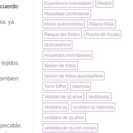
Experiencia inolvidable
Madrid
ecuerdo
:
Maquillaje profesional
sa, ya
moda quinceañera
Palacio Real
Parque del Retiro
Puerta de Alcalá
Quinceañera
recuerdos inolvidables
tejidos.
Sesión de fotos
Sesión de fotos quinceañera
 también
Torre Eiffel
Valencia
Vestido de 15 años
Vestidos15
Vestidos 15
vestidos 15 Valencia
vestidos de 15 años
mpecable.
vestidos de 15 con corset