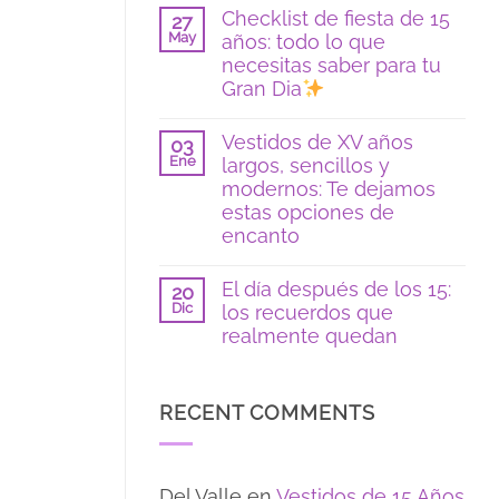
hay
Checklist de fiesta de 15
en
27
comentarios
color
May
años: todo lo que
en
azul:
Poses
necesitas saber para tu
tendencias
y
2026
Gran Dia
locaciones
para
No
fotos
hay
Vestidos de XV años
de
03
comentarios
15
Ene
largos, sencillos y
en
si
Checklist
modernos: Te dejamos
eres
de
tímida:
estas opciones de
fiesta
guía
de
encanto
para
15
sentirte
No
años:
segura
hay
todo
El día después de los 15:
20
comentarios
lo
Dic
los recuerdos que
en
que
Vestidos
necesitas
realmente quedan
de
saber
XV
No
para
años
hay
tu
largos,
comentarios
Gran
RECENT COMMENTS
sencillos
en
Dia
y
El
modernos:
día
Te
después
dejamos
de
Del Valle
en
Vestidos de 15 Años
estas
los