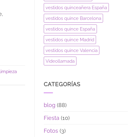
vestidos quinceañera España
e,
vestidos quince Barcelona
vestidos quince España
vestidos quince Madrid
vestidos quince Valencia
Videollamada
limpieza
CATEGORÍAS
blog
(88)
Fiesta
(10)
Fotos
(3)