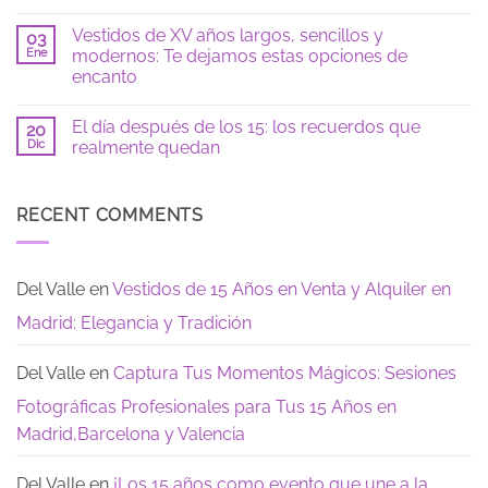
color
y
No
azul:
locaciones
hay
Vestidos de XV años largos, sencillos y
tendencias
para
03
comentarios
2026
fotos
en
Ene
modernos: Te dejamos estas opciones de
de
Checklist
encanto
15
de
si
fiesta
No
eres
de
hay
tímida:
15
El día después de los 15: los recuerdos que
20
comentarios
guía
años:
en
Dic
realmente quedan
para
todo
Vestidos
sentirte
lo
de
No
segura
que
XV
hay
necesitas
años
comentarios
saber
largos,
en
RECENT COMMENTS
para
sencillos
El
tu
y
día
Gran
modernos:
después
Dia
Te
de
dejamos
los
Del Valle
en
Vestidos de 15 Años en Venta y Alquiler en
estas
15:
opciones
los
Madrid: Elegancia y Tradición
de
recuerdos
encanto
que
realmente
quedan
Del Valle
en
Captura Tus Momentos Mágicos: Sesiones
Fotográficas Profesionales para Tus 15 Años en
Madrid,Barcelona y Valencia
Del Valle
en
¡Los 15 años como evento que une a la