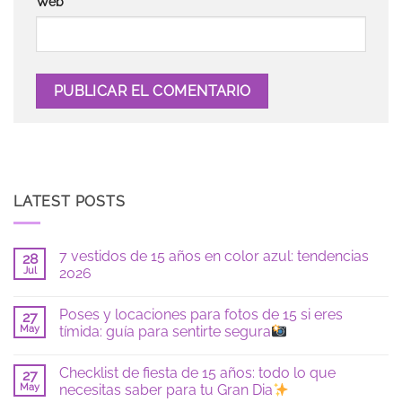
Web
LATEST POSTS
7 vestidos de 15 años en color azul: tendencias
28
Jul
2026
No
hay
Poses y locaciones para fotos de 15 si eres
27
comentarios
en
May
tímida: guía para sentirte segura
7
vestidos
No
de
hay
Checklist de fiesta de 15 años: todo lo que
15
27
comentarios
años
en
May
necesitas saber para tu Gran Dia
en
Poses