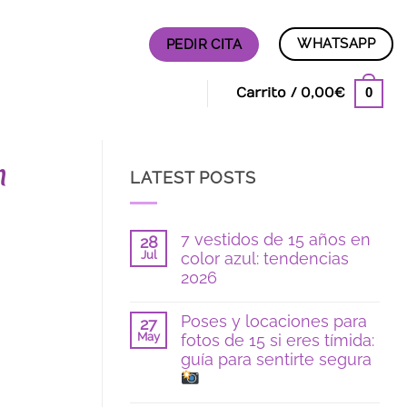
WHATSAPP
PEDIR CITA
0
Carrito /
0,00
€
n
LATEST POSTS
7 vestidos de 15 años en
28
Jul
color azul: tendencias
2026
No
hay
Poses y locaciones para
27
comentarios
May
fotos de 15 si eres tímida:
en
7
guía para sentirte segura
vestidos
de
15
No
años