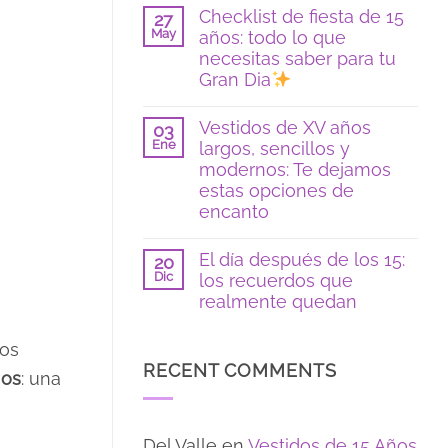
hay
Checklist de fiesta de 15
en
27
comentarios
color
May
años: todo lo que
en
azul:
Poses
necesitas saber para tu
tendencias
y
2026
Gran Dia
locaciones
para
No
fotos
hay
Vestidos de XV años
de
03
comentarios
15
Ene
largos, sencillos y
en
si
Checklist
modernos: Te dejamos
eres
de
tímida:
estas opciones de
fiesta
guía
de
encanto
para
15
sentirte
No
años:
segura
hay
todo
El día después de los 15:
20
comentarios
lo
Dic
los recuerdos que
en
que
Vestidos
necesitas
realmente quedan
de
saber
XV
No
para
años
hay
tu
os
largos,
comentarios
Gran
RECENT COMMENTS
sencillos
en
Dia
ños
: una
y
El
modernos:
día
Te
después
dejamos
de
Del Valle
en
Vestidos de 15 Años
estas
los