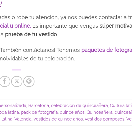
!
adas o robe tu atención, ya nos puedes contactar a t
cial u online
.
Es importante que vengas
súper motiv
 la
prueba de tu vestido
.
a, ¡También contáctanos! Tenemos
paquetes de fotogra
nolvidables de tu celebración.
personalizada
,
Barcelona
,
celebración de quinceañera
,
Cultura lat
da latina
,
pack de fotografía
,
quince años
,
Quinceañera
,
quincea
 latina
,
Valencia
,
vestidos de quince años
,
vestidos pomposos
,
Ve