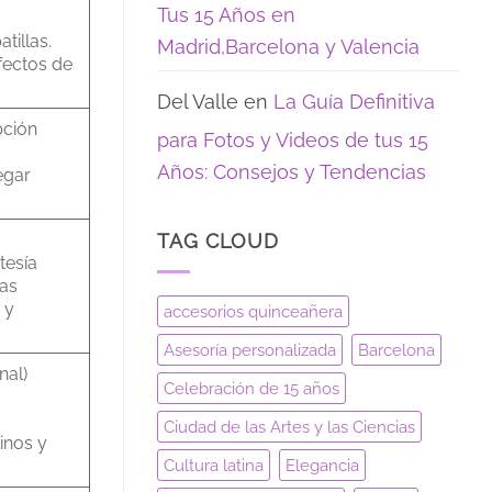
Tus 15 Años en
tillas.
Madrid,Barcelona y Valencia
fectos de
Del Valle
en
La Guía Definitiva
pción
para Fotos y Videos de tus 15
Años: Consejos y Tendencias
legar
TAG CLOUD
tesía
las
 y
accesorios quinceañera
Asesoría personalizada
Barcelona
nal)
Celebración de 15 años
Ciudad de las Artes y las Ciencias
tinos y
Cultura latina
Elegancia