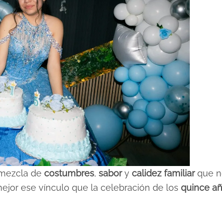
a mezcla de
costumbres
,
sabor
y
calidez familiar
que n
ejor ese vínculo que la celebración de los
quince a