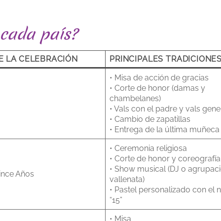
 cada país?
E LA CELEBRACIÓN
PRINCIPALES TRADICIONE
• Misa de acción de gracias
• Corte de honor (damas y
chambelanes)
a
• Vals con el padre y vals gene
• Cambio de zapatillas
• Entrega de la última muñeca
• Ceremonia religiosa
• Corte de honor y coreografía
• Show musical (DJ o agrupac
ince Años
vallenata)
• Pastel personalizado con el
“15”
• Misa