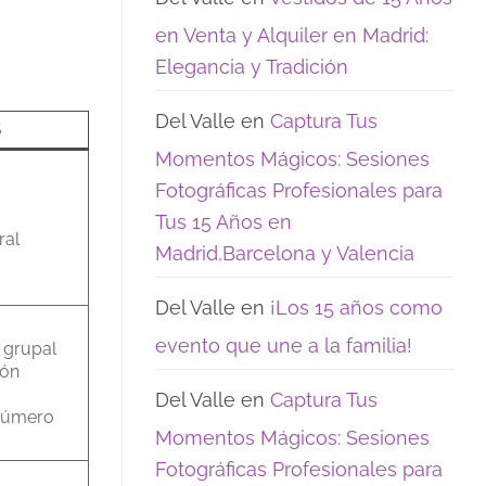
opciones
15:
de
los
en Venta y Alquiler en Madrid:
encanto
recuerdos
que
Elegancia y Tradición
realmente
quedan
Del Valle
en
Captura Tus
S
Momentos Mágicos: Sesiones
Fotográficas Profesionales para
Tus 15 Años en
ral
Madrid,Barcelona y Valencia
Del Valle
en
¡Los 15 años como
evento que une a la familia!
 grupal
ión
Del Valle
en
Captura Tus
 número
Momentos Mágicos: Sesiones
Fotográficas Profesionales para