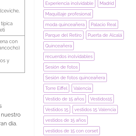
Experiencia inolvidable
Madrid
(ceviche,
Maquillaje profesional
típica
moda quinceañera
Palacio Real
eti
Parque del Retiro
Puerta de Alcalá
Cena con
Quinceañera
sancocho)
recuerdos inolvidables
sos y
Sesión de fotos
Sesión de fotos quinceañera
Torre Eiffel
Valencia
Vestido de 15 años
Vestidos15
s
Vestidos 15
vestidos 15 Valencia
 nuestro
vestidos de 15 años
an día.
vestidos de 15 con corset