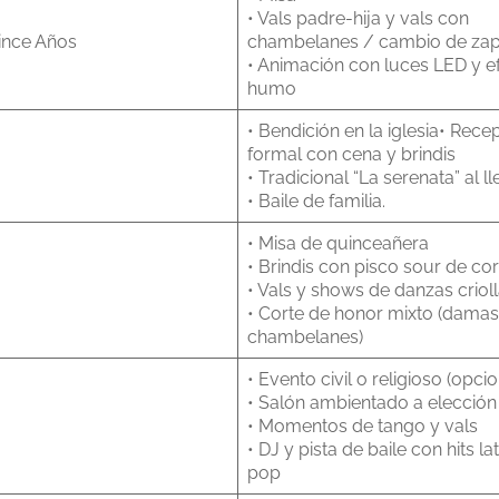
• Vals padre-hija y vals con
ince Años
chambelanes / cambio de zapa
• Animación con luces LED y e
humo
• Bendición en la iglesia• Rece
formal con cena y brindis
a
• Tradicional “La serenata” al l
• Baile de familia.
• Misa de quinceañera
• Brindis con pisco sour de cor
a
• Vals y shows de danzas criol
• Corte de honor mixto (damas
chambelanes)
• Evento civil o religioso (opcio
• Salón ambientado a elección
• Momentos de tango y vals
• DJ y pista de baile con hits la
pop