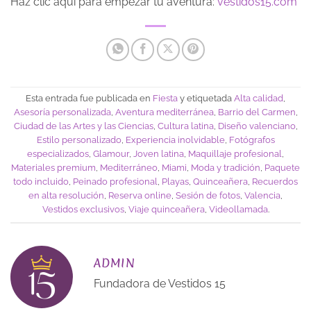
Haz clic aquí para empezar tu aventura:
vestidos15.com
Esta entrada fue publicada en
Fiesta
y etiquetada
Alta calidad
,
Asesoría personalizada
,
Aventura mediterránea
,
Barrio del Carmen
,
Ciudad de las Artes y las Ciencias
,
Cultura latina
,
Diseño valenciano
,
Estilo personalizado
,
Experiencia inolvidable
,
Fotógrafos
especializados
,
Glamour
,
Joven latina
,
Maquillaje profesional
,
Materiales premium
,
Mediterráneo
,
Miami
,
Moda y tradición
,
Paquete
todo incluido
,
Peinado profesional
,
Playas
,
Quinceañera
,
Recuerdos
en alta resolución
,
Reserva online
,
Sesión de fotos
,
Valencia
,
Vestidos exclusivos
,
Viaje quinceañera
,
Videollamada
.
ADMIN
Fundadora de Vestidos 15