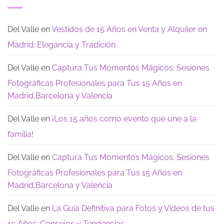
sencillos
El
tu
y
día
Gran
modernos:
después
Dia
Te
de
dejamos
los
Del Valle
en
Vestidos de 15 Años en Venta y Alquiler en
estas
15:
opciones
los
Madrid: Elegancia y Tradición
de
recuerdos
encanto
que
realmente
quedan
Del Valle
en
Captura Tus Momentos Mágicos: Sesiones
Fotográficas Profesionales para Tus 15 Años en
Madrid,Barcelona y Valencia
Del Valle
en
¡Los 15 años como evento que une a la
familia!
Del Valle
en
Captura Tus Momentos Mágicos: Sesiones
Fotográficas Profesionales para Tus 15 Años en
Madrid,Barcelona y Valencia
Del Valle
en
La Guía Definitiva para Fotos y Videos de tus
15 Años: Consejos y Tendencias