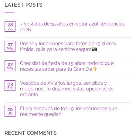
LATEST POSTS
7 vestidos de 15 años en color azul: tendencias
28
Jul
2026
No
hay
Poses y locaciones para fotos de 15 si eres
27
comentarios
en
May
tímida: guía para sentirte segura
7
vestidos
No
de
hay
Checklist de fiesta de 15 años: todo lo que
15
27
comentarios
años
en
May
necesitas saber para tu Gran Dia
en
Poses
color
y
No
azul:
locaciones
hay
Vestidos de XV años largos, sencillos y
tendencias
para
03
comentarios
2026
fotos
en
Ene
modernos: Te dejamos estas opciones de
de
Checklist
encanto
15
de
si
fiesta
No
eres
de
hay
tímida:
15
El día después de los 15: los recuerdos que
20
comentarios
guía
años:
en
Dic
realmente quedan
para
todo
Vestidos
sentirte
lo
de
No
segura
que
XV
hay
necesitas
años
comentarios
saber
largos,
en
RECENT COMMENTS
para