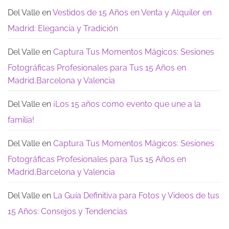
Te
de
dejamos
los
Del Valle
en
Vestidos de 15 Años en Venta y Alquiler en
estas
15:
opciones
los
Madrid: Elegancia y Tradición
de
recuerdos
encanto
que
realmente
quedan
Del Valle
en
Captura Tus Momentos Mágicos: Sesiones
Fotográficas Profesionales para Tus 15 Años en
Madrid,Barcelona y Valencia
Del Valle
en
¡Los 15 años como evento que une a la
familia!
Del Valle
en
Captura Tus Momentos Mágicos: Sesiones
Fotográficas Profesionales para Tus 15 Años en
Madrid,Barcelona y Valencia
Del Valle
en
La Guía Definitiva para Fotos y Videos de tus
15 Años: Consejos y Tendencias