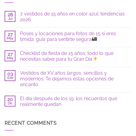
7 vestidos de 15 años en color azul: tendencias
28
Jul
2026
No
hay
Poses y locaciones para fotos de 15 si eres
27
comentarios
en
May
tímida: guía para sentirte segura
7
vestidos
No
de
hay
Checklist de fiesta de 15 años: todo lo que
15
27
comentarios
años
en
May
necesitas saber para tu Gran Dia
en
Poses
color
y
No
azul:
locaciones
hay
Vestidos de XV años largos, sencillos y
tendencias
para
03
comentarios
2026
fotos
en
Ene
modernos: Te dejamos estas opciones de
de
Checklist
encanto
15
de
si
fiesta
No
eres
de
hay
tímida:
15
El día después de los 15: los recuerdos que
20
comentarios
guía
años:
en
Dic
realmente quedan
para
todo
Vestidos
sentirte
lo
de
No
segura
que
XV
hay
necesitas
años
comentarios
saber
largos,
en
RECENT COMMENTS
para
sencillos
El
tu
y
día
Gran
modernos:
después
Dia