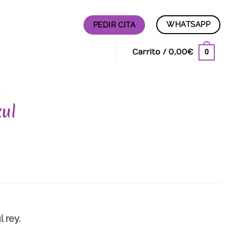
WHATSAPP
PEDIR CITA
0
Carrito /
0,00
€
A
ul
 rey.