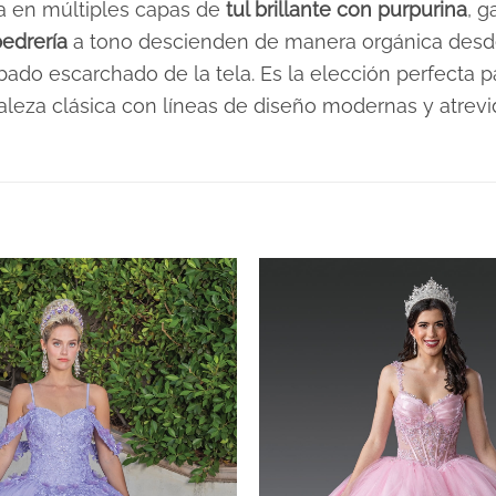
a en múltiples capas de
tul brillante con purpurina
, g
pedrería
a tono descienden de manera orgánica desde l
bado escarchado de la tela. Es la elección perfecta
aleza clásica con líneas de diseño modernas y atrevi
XS, S, M, L, XL, 2XL, 3XL
Azules
Plazo de Entrega: 21 días