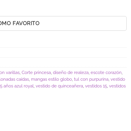
OMO FAVORITO
on varillas
,
Corte princesa
,
diseño de realeza
,
escote corazón
,
lonadas caídas
,
mangas estilo globo
,
tul con purpurina
,
vestido
5 años azul royal
,
vestido de quinceañera
,
vestidos 15
,
vestidos