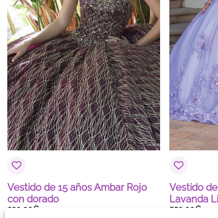
Vestido de 15 años Ambar Rojo
Vestido de
con dorado
Lavanda Li
990,00
€
550,00
€