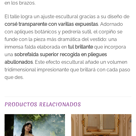
en los brazos.
El talle logra un ajuste escultural gracias a su diseño de
corsé transparente con varillas expuestas
. Adornado
con apliques botánicos y pedrería sutil, el corpiño se
funde con la pieza más dramática del vestido: una
inmensa falda elaborada en
tul brillante
que incorpora
una
sobrefalda superior recogida en pliegues
abullonados
. Este efecto escultural añade un volumen
tridimensional impresionante que brillará con cada paso
que des.
TALLA
XS, S, M, L, XL, 2XL, 3XL
PRODUCTOS RELACIONADOS
PLAZO DE ENTREGA
Plazo de Entrega: 120 días
EXCLUSIVO_ONLINE
yes