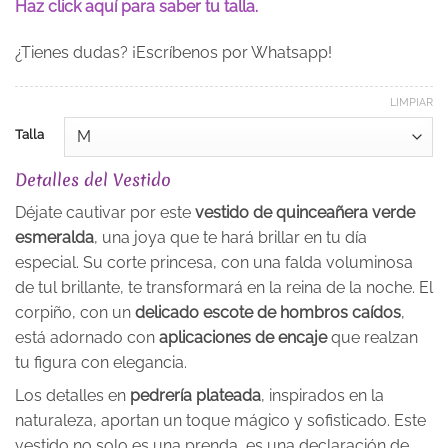
Haz click aquí para saber tu talla.
¿Tienes dudas? ¡Escríbenos por Whatsapp!
LIMPIAR
Talla
Detalles del Vestido
Déjate cautivar por este
vestido de quinceañera verde
esmeralda
, una joya que te hará brillar en tu día
especial. Su corte princesa, con una falda voluminosa
de tul brillante, te transformará en la reina de la noche. El
corpiño, con un
delicado escote de hombros caídos
,
está adornado con
aplicaciones de encaje
que realzan
tu figura con elegancia.
Los detalles en
pedrería plateada
, inspirados en la
naturaleza, aportan un toque mágico y sofisticado. Este
vestido no solo es una prenda, es una declaración de