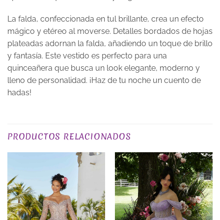
La falda, confeccionada en tul brillante, crea un efecto
mágico y etéreo al moverse. Detalles bordados de hojas
plateadas adornan la falda, añadiendo un toque de brillo
y fantasía. Este vestido es perfecto para una
quinceañera que busca un look elegante, moderno y
lleno de personalidad. ¡Haz de tu noche un cuento de
hadas!
TALLA
XS, S, M, L, XL, 2XL, 3XL
PRODUCTOS RELACIONADOS
EXCLUSIVO_ONLINE
yes
COLOR
Verdes
PLAZO DE ENTREGA
Plazo de Entrega: 120 días