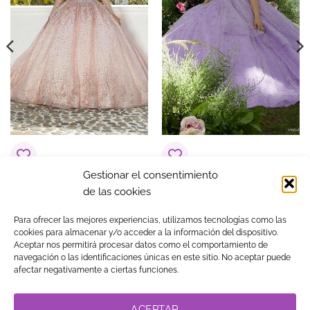
Gestionar el consentimiento
Vestido de 15 años
Vestido de 15 años
de las cookies
Aurora Rosa
Anahí Lila
1.390,00
€
1.590,00
€
Para ofrecer las mejores experiencias, utilizamos tecnologías como las
cookies para almacenar y/o acceder a la información del dispositivo.
Aceptar nos permitirá procesar datos como el comportamiento de
navegación o las identificaciones únicas en este sitio. No aceptar puede
Visa
MasterCard
American
PayPal
Klarna
Google
afectar negativamente a ciertas funciones.
Express
Pay
TIENDA
BLOG
GUÍA DE COMPRA
CONTACTO
COOKIES
LEGAL
PRIVACIDAD
TRABAJA CON NOSOTROS
ACEPTAR