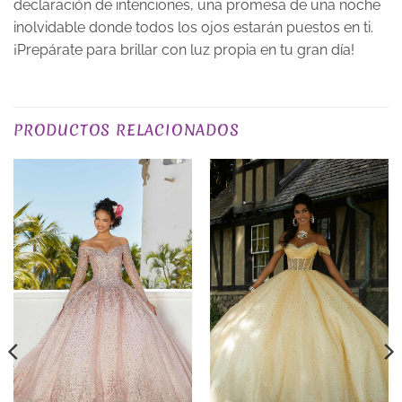
declaración de intenciones, una promesa de una noche
inolvidable donde todos los ojos estarán puestos en ti.
¡Prepárate para brillar con luz propia en tu gran día!
TALLA
XS, S, M, L, XL, 2XL, 3XL
PRODUCTOS RELACIONADOS
EXCLUSIVO_ONLINE
yes
COLOR
Verdes
PLAZO DE ENTREGA
Plazo de Entrega: 120 días