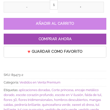
Vestido de 15 años Ana Verde Oscuro cantidad
AÑADIR AL CARRITO
COMPRAR AHORA
GUARDAR COMO FAVORITO
SKU:
89473-2
Categoría:
Vestidos en Venta Premium
Etiquetas:
aplicaciones doradas
,
Corte princesa
,
encaje metálico
dorado
,
escote corazón profundo
,
escote en V ilusión
,
falda de tul
,
flores 3D
,
flores tridimensionales
,
hombros descubiertos
,
mangas
caídas
,
pedrería brillante
,
quinceañera verde
,
sweet 16 dress
,
tul
brillante
,
tul con purpurina
,
vestido de gala verde
,
vestido verde