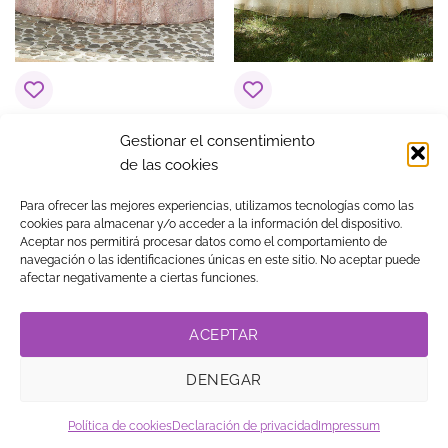
Vestido de 15 años
Vestido de 15 años
Gestionar el consentimiento
Aurora Rosa
Aleida Amarillo
de las cookies
$
1,606.01
$
1,374.93
Para ofrecer las mejores experiencias, utilizamos tecnologías como las
cookies para almacenar y/o acceder a la información del dispositivo.
Aceptar nos permitirá procesar datos como el comportamiento de
navegación o las identificaciones únicas en este sitio. No aceptar puede
Visa
MasterCard
American
PayPal
Klarna
Google
afectar negativamente a ciertas funciones.
Express
Pay
TIENDA
BLOG
GUÍA DE COMPRA
CONTACTO
COOKIES
LEGAL
PRIVACIDAD
TRABAJA CON NOSOTROS
ACEPTAR
LINK DE AFILIADOS
DENEGAR
© Copyright
. Vestidos
2026
15 ®
Política de cookies
Declaración de privacidad
Impressum