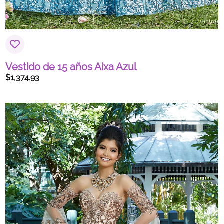
Vestido de 15 años Aixa Azul
$
1,374.93