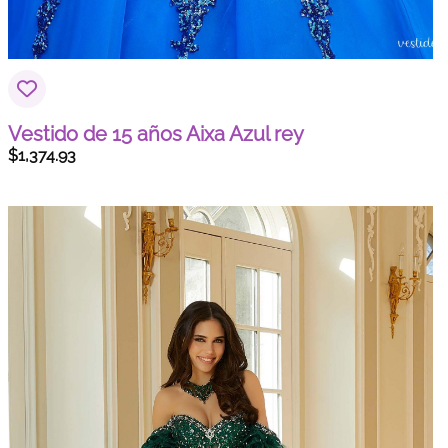
Vestido de 15 años Aixa Azul rey
$
1,374.93