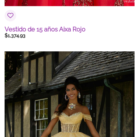
Vestido de 15 años Aixa Rojo
$
1,374.93