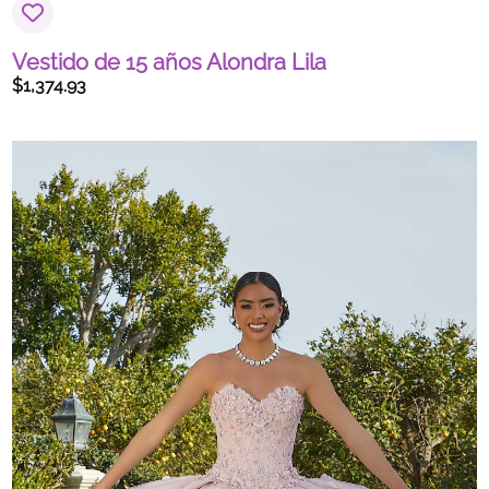
Vestido de 15 años Alondra Lila
$
1,374.93