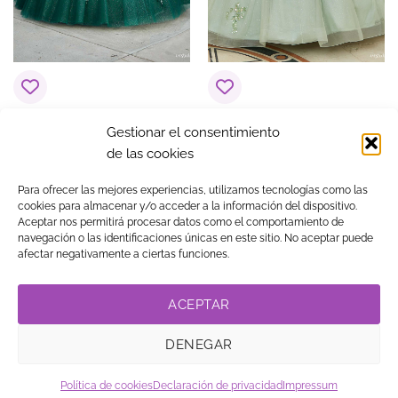
Vestido de 15 años
Vestido de 15 años
Gestionar el consentimiento
Ángela Verde Oscuro
Araceli Verde Menta
de las cookies
1.190,00
€
1.490,00
€
Para ofrecer las mejores experiencias, utilizamos tecnologías como las
cookies para almacenar y/o acceder a la información del dispositivo.
Aceptar nos permitirá procesar datos como el comportamiento de
navegación o las identificaciones únicas en este sitio. No aceptar puede
Visa
MasterCard
American
PayPal
Klarna
Google
afectar negativamente a ciertas funciones.
Express
Pay
TIENDA
BLOG
GUÍA DE COMPRA
CONTACTO
COOKIES
LEGAL
PRIVACIDAD
TRABAJA CON NOSOTROS
ACEPTAR
LINK DE AFILIADOS
DENEGAR
© Copyright
. Vestidos
2026
15 ®
Política de cookies
Declaración de privacidad
Impressum