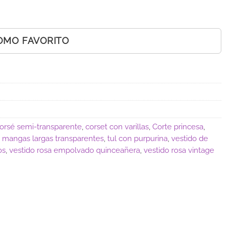
OMO FAVORITO
orsé semi-transparente
,
corset con varillas
,
Corte princesa
,
,
mangas largas transparentes
,
tul con purpurina
,
vestido de
os
,
vestido rosa empolvado quinceañera
,
vestido rosa vintage