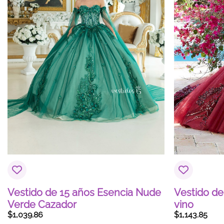
Vestido de 15 años Esencia Nude
Vestido de
Verde Cazador
vino
$
1,039.86
$
1,143.85