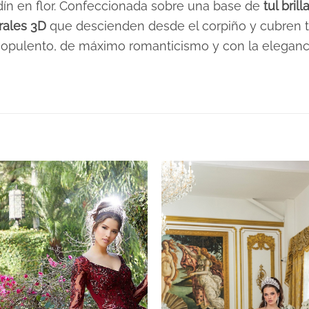
dín en flor. Confeccionada sobre una base de
tul bril
rales 3D
que descienden desde el corpiño y cubren to
 opulento, de máximo romanticismo y con la eleganc
XS, S, M, L, XL, 2XL, 3XL
Rosas
Plazo de Entrega: 21 días