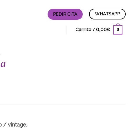
WHATSAPP
PEDIR CITA
0
Carrito /
0,00
€
A
sa
 / vintage.