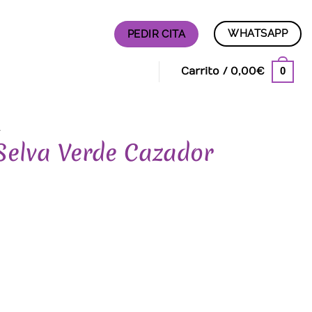
WHATSAPP
PEDIR CITA
0
Carrito /
0,00
€
A
 Selva Verde Cazador