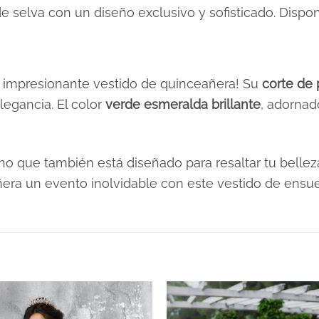
de selva con un diseño exclusivo y sofisticado. Dispon
e impresionante vestido de quinceañera! Su
corte de 
legancia. El color
verde esmeralda brillante
, adorna
no que también está diseñado para resaltar tu belleza
ñera un evento inolvidable con este vestido de ensu
XS, S, M, L, XL, 2XL, 3XL
Verdes
Plazo de Entrega: 21 días