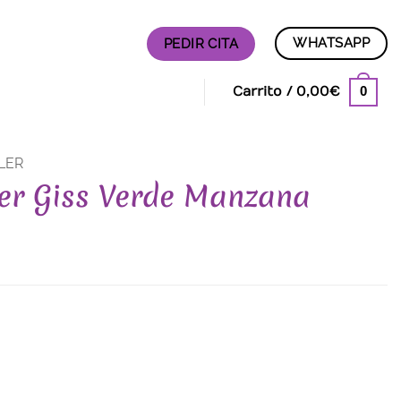
WHATSAPP
PEDIR CITA
0
Carrito /
0,00
€
LER
ler Giss Verde Manzana