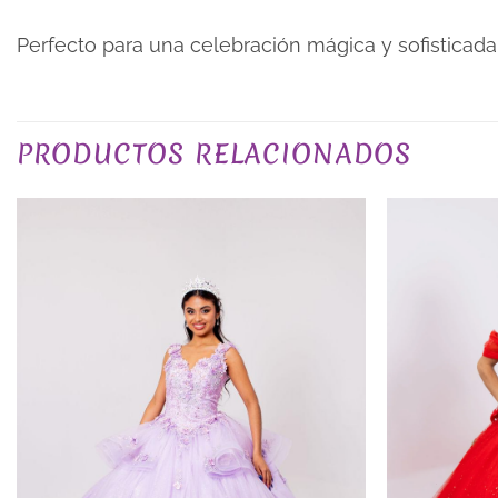
Perfecto para una celebración mágica y sofisticada,
Valoraciones
COLOR
PRODUCTOS RELACIONADOS
No hay valoraciones aún.
Sé el primero en valorar “Vestido 
Tu puntuación
*
Tu valoración
*