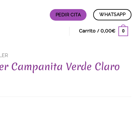
WHATSAPP
PEDIR CITA
0
Carrito /
0,00
€
LER
ler Campanita Verde Claro