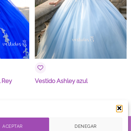
 Rey
Vestido Ashley azul
DE AFILIADOS
Visa
MasterCard
American
PayPal
Klarna
Go
ACEPTAR
DENEGAR