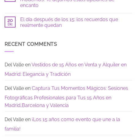
de
Checklist
encanto
15
de
si
fiesta
No
eres
de
hay
tímida:
15
El día después de los 15: los recuerdos que
20
comentarios
guía
años:
en
Dic
realmente quedan
para
todo
Vestidos
sentirte
lo
de
No
segura
que
XV
hay
necesitas
años
comentarios
saber
largos,
en
RECENT COMMENTS
para
sencillos
El
tu
y
día
Gran
modernos:
después
Dia
Te
de
dejamos
los
Del Valle
en
Vestidos de 15 Años en Venta y Alquiler en
estas
15:
opciones
los
Madrid: Elegancia y Tradición
de
recuerdos
encanto
que
realmente
quedan
Del Valle
en
Captura Tus Momentos Mágicos: Sesiones
Fotográficas Profesionales para Tus 15 Años en
Madrid,Barcelona y Valencia
Del Valle
en
¡Los 15 años como evento que une a la
familia!