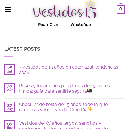
Saltar
0
al
contenido
Pedir Cita
WhatsApp
LATEST POSTS
7 vestidos de 15 años en color azul: tendencias
28
Jul
2026
No
hay
Poses y locaciones para fotos de 15 si eres
27
comentarios
en
May
tímida: guía para sentirte segura
7
vestidos
No
de
hay
Checklist de fiesta de 15 años: todo lo que
15
27
comentarios
años
en
May
necesitas saber para tu Gran Dia
en
Poses
color
y
No
azul:
locaciones
hay
Vestidos de XV años largos, sencillos y
tendencias
para
03
comentarios
2026
fotos
en
Ene
modernos: Te dejamos estas opciones de