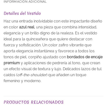
INFORMACIÓN ADICIONAL
Detalles del Vestido
Haz una entrada inolvidable con este impactante diseño
en color
azul real
, una pieza que combina intensidad,
elegancia y un brillo digno de la realeza. Es el vestido
ideal para la quinceañera que quiere destacar con
fuerza y sofisticación. Un color zafiro vibrante que
aporta elegancia instantánea y favorece a todos los
tonos de piel, corpiño ajustado con
bordados de encaje
premium
y aplicaciones de pedrería al tono, que crean
un efecto visual de textura y lujo. Delicados lazos de tul
caídos (
off-the-shoulder
) que añaden un toque
femenino y moderno.
TALLA
XS, S, M, L, XL, 2XL, 3XL
PRODUCTOS RELACIONADOS
PLAZO DE ENTREGA
Plazo de Entrega: 120 días