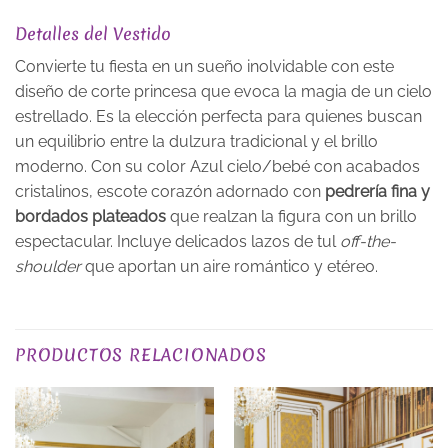
Detalles del Vestido
Convierte tu fiesta en un sueño inolvidable con este
diseño de corte princesa que evoca la magia de un cielo
estrellado. Es la elección perfecta para quienes buscan
un equilibrio entre la dulzura tradicional y el brillo
moderno. Con su color Azul cielo/bebé con acabados
cristalinos, escote corazón adornado con
pedrería fina y
bordados plateados
que realzan la figura con un brillo
espectacular. Incluye delicados lazos de tul
off-the-
shoulder
que aportan un aire romántico y etéreo.
COLOR
Azules
PRODUCTOS RELACIONADOS
TALLA
XS, S, M, L, XL, 2XL, 3XL
PLAZO DE ENTREGA
Plazo de Entrega: 120 días