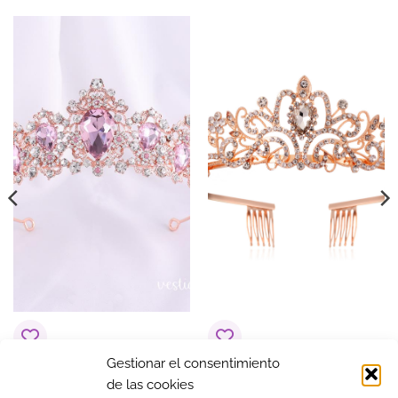
Sé el primero en valorar “Ramo Blanco
combinado verde”
Tu puntuación
*
Tu valoración
*
Nombre
*
Gestionar el consentimiento
Tiara Diamante Rosa
Tiara Rose gold
de las cookies
Pequeña