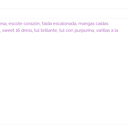
cesa
,
escote corazón
,
falda escalonada
,
mangas caídas
,
sweet 16 dress
,
tul brillante
,
tul con purpurina
,
varillas a la