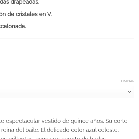
das drapeadas.
ón de cristales en V.
scalonada.
LIMPIAR
e espectacular vestido de quince años. Su corte
eina del baile. El delicado color azul celeste,
los brillantes, evoca un cuento de hadas.