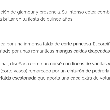
ción de glamour y presencia. Su intenso color, comb
a brillar en tu fiesta de quince años.
ca por una inmensa falda de
corte princesa
. El corp
pañado por unas románticas
mangas caídas drapeadas
ional, diseñada como un
corsé con líneas de varillas v
 (corte vasco) remarcado por un
cinturón de pedrería 
efalda escalonada
que aporta una capa extra de volu
Rojos
XS, S, M, L, XL, 2XL, 3XL