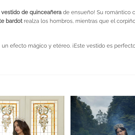
e
vestido de quinceañera
de ensueño! Su romántico c
te bardot
realza los hombros, mientras que el corpiño
a un efecto mágico y etéreo. ¡Este vestido es perfec
XS, S, M, L, XL, 2XL, 3XL
yes
Morados / Lilas
Plazo de Entrega: 120 días