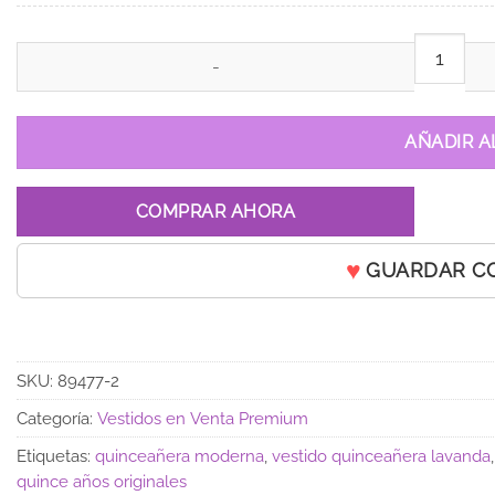
Vestido de 15 años Alicia Lila cantidad
AÑADIR A
COMPRAR AHORA
GUARDAR C
SKU:
89477-2
Categoría:
Vestidos en Venta Premium
Etiquetas:
quinceañera moderna
,
vestido quinceañera lavanda
quince años originales