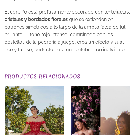
El corpiño está profusamente decorado con
lentejuelas,
cristales y bordados florales
que se extienden en
patrones simétricos a lo largo de la amplia falda de tul
brillante. El tono rojo intenso, combinado con los
destellos de la pedrería a juego, crea un efecto visual
rico y lujoso, perfecto para una celebración inolvidable.
PLAZO DE ENTREGA
Plazo de Entrega: 120 días
PRODUCTOS RELACIONADOS
TALLA
XS, S, M, L, XL, 2XL, 3XL
EXCLUSIVO_ONLINE
yes
COLOR
Rojos