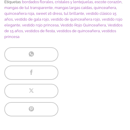
Etiquetas:
bordados florales
,
cristales y lentejuelas
,
escote corazón
,
mangas de tul transparente
,
mangas largas caídas
,
quinceañera
,
quinceañera roja
,
sweet 16 dress
,
tul brillante
,
vestido clásico 15
años
,
vestido de gala rojo
,
vestido de quinceañera rojo
,
vestido rojo
elegante
,
vestido rojo princesa
,
Vestido Rojo Quinceañera
,
Vestidos
de 15 años
,
vestidos de fiesta
,
vestidos de quinceañera
,
vestidos
princesa