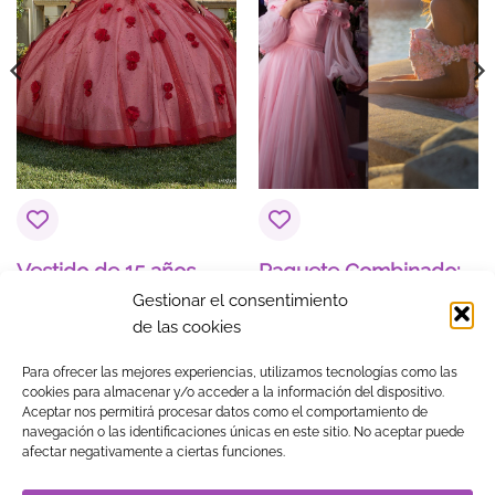
Vestido de 15 años
Paquete Combinado:
Arely Rojo con deatlles
Sesión Fotográfica en
Gestionar el consentimiento
de Rosas
Exterior y Fiesta de 15
de las cookies
Años
$
1,372.66
Para ofrecer las mejores experiencias, utilizamos tecnologías como las
cookies para almacenar y/o acceder a la información del dispositivo.
Aceptar nos permitirá procesar datos como el comportamiento de
navegación o las identificaciones únicas en este sitio. No aceptar puede
Visa
MasterCard
American
PayPal
Klarna
Google
afectar negativamente a ciertas funciones.
Express
Pay
TIENDA
BLOG
GUÍA DE COMPRA
CONTACTO
COOKIES