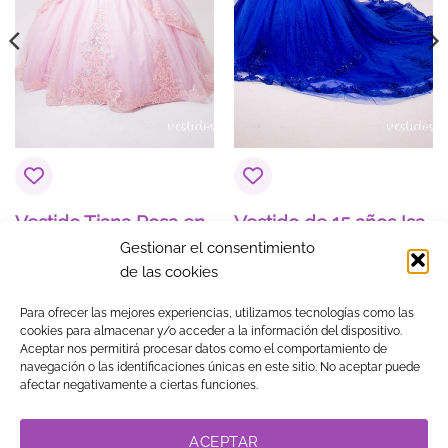
Nombre
*
Vestido Tiana Rosa en
Vestido de 15 años Isa
Alquiler
Azul Rey en Alquiler
Gestionar el consentimiento
Correo electrónico
*
de las cookies
También disponible en venta —
900,00€
Para ofrecer las mejores experiencias, utilizamos tecnologías como las
cookies para almacenar y/o acceder a la información del dispositivo.
Aceptar nos permitirá procesar datos como el comportamiento de
navegación o las identificaciones únicas en este sitio. No aceptar puede
Visa
MasterCard
American
PayPal
Klarna
Google
afectar negativamente a ciertas funciones.
Express
Pay
TIENDA
BLOG
GUÍA DE COMPRA
CONTACTO
COOKIES
LEGAL
PRIVACIDAD
TRABAJA CON NOSOTROS
ACEPTAR