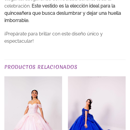
celebración.
Este vestido es la elección ideal para la
quinceañera que busca deslumbrar y dejar una huella
imborrable.
¡Prepárate para brillar con este diseño único y
espectacular!
Valoraciones
COLOR
Rojos
No hay valoraciones aún.
PRODUCTOS RELACIONADOS
Sé el primero en valorar “Vestido de 15 años
Diana Rojo en Alquiler”
Tu puntuación
*
Tu valoración
*