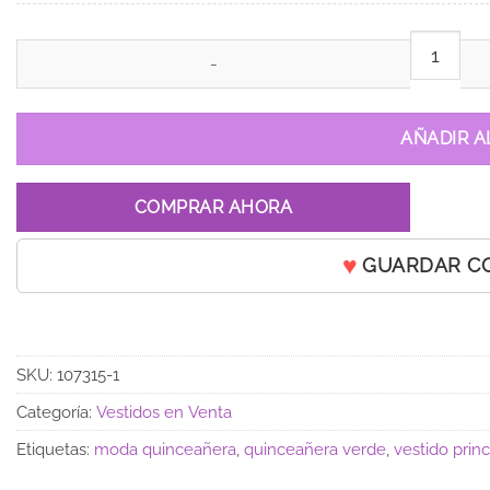
Vestido Rosi Verde cantidad
AÑADIR A
COMPRAR AHORA
GUARDAR C
SKU:
107315-1
Categoría:
Vestidos en Venta
Etiquetas:
moda quinceañera
,
quinceañera verde
,
vestido prin