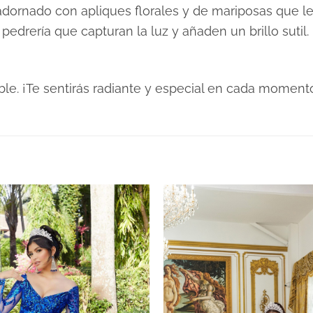
dornado con apliques florales y de mariposas que le
pedrería que capturan la luz y añaden un brillo sutil.
ble. ¡Te sentirás radiante y especial en cada moment
XS, S, M, L, XL, 2XL, 3XL
Verdes
Plazo de Entrega: 90 días