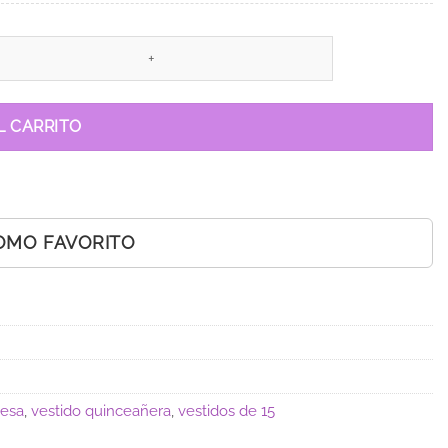
L CARRITO
OMO FAVORITO
cesa
,
vestido quinceañera
,
vestidos de 15