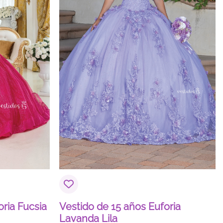
oria Fucsia
Vestido de 15 años Euforia
Lavanda Lila