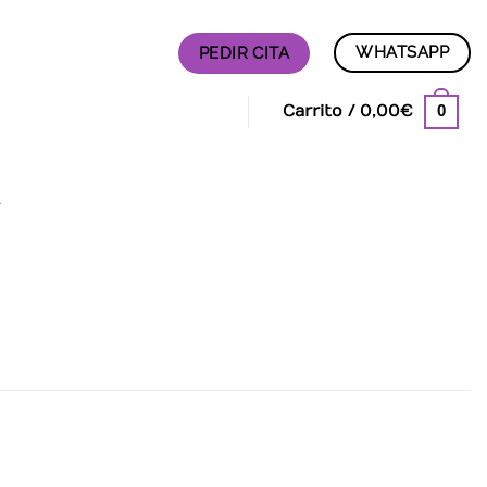
WHATSAPP
PEDIR CITA
0
Carrito /
0,00
€
A