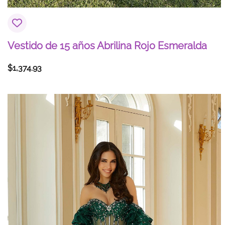
Vestido de 15 años Abrilina Rojo Esmeralda
$
1,374.93