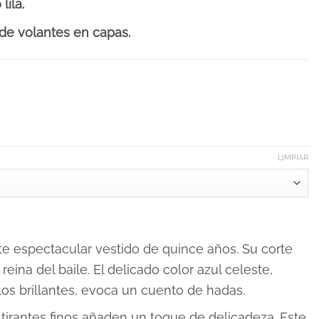
lila.
de volantes en capas.
LIMPIAR
e espectacular vestido de quince años. Su corte
eina del baile. El delicado color azul celeste,
los brillantes, evoca un cuento de hadas.
s tirantes finos añaden un toque de delicadeza. Este