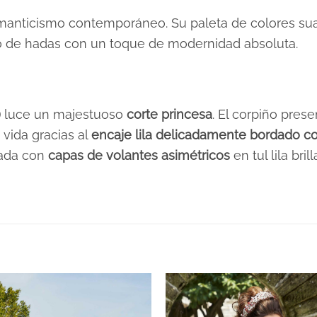
romanticismo contemporáneo. Su paleta de colores su
to de hadas con un toque de modernidad absoluta.
)
luce un majestuoso
corte princesa
. El corpiño pres
 vida gracias al
encaje lila delicadamente bordado co
ñada con
capas de volantes asimétricos
en tul lila bri
Verdes
XS, S, M, L, XL, 2XL, 3XL
yes