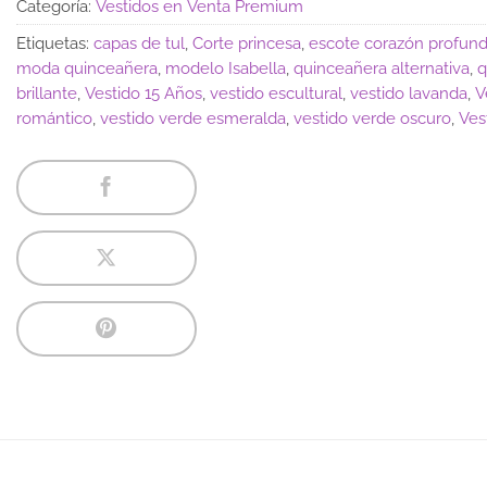
Categoría:
Vestidos en Venta Premium
Etiquetas:
capas de tul
,
Corte princesa
,
escote corazón profun
moda quinceañera
,
modelo Isabella
,
quinceañera alternativa
,
q
brillante
,
Vestido 15 Años
,
vestido escultural
,
vestido lavanda
,
V
romántico
,
vestido verde esmeralda
,
vestido verde oscuro
,
Ves