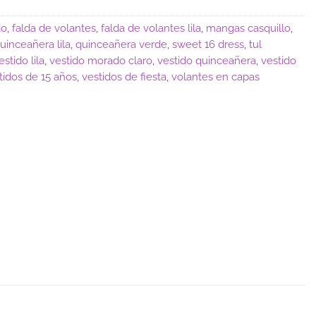
do
,
falda de volantes
,
falda de volantes lila
,
mangas casquillo
,
uinceañera lila
,
quinceañera verde
,
sweet 16 dress
,
tul
estido lila
,
vestido morado claro
,
vestido quinceañera
,
vestido
tidos de 15 años
,
vestidos de fiesta
,
volantes en capas