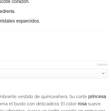
scote corazón.
edrería.
ristales esparcidos.
LIMPIAR
brante vestido de quinceañera. Su corte
princesa
rna el busto con delicadeza. El color
rosa
suave,
s vibrantes, evoca un jardín secreto en primavera.