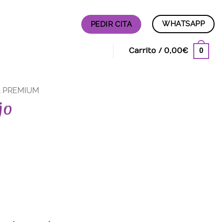
WHATSAPP
PEDIR CITA
0
Carrito /
0,00
€
A PREMIUM
jo