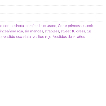
ño con pedrería
,
corsé estructurado
,
Corte princesa
,
escote
inceañera roja
,
sin mangas
,
strapless
,
sweet 16 dress
,
tul
jo
,
vestido escarlata
,
vestido rojo
,
Vestidos de 15 años