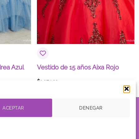
rea Azul
Vestido de 15 años Aixa Rojo
$
1,374.93
DE AFILIADOS
ACEPTAR
DENEGAR
Visa
MasterCard
American
PayPal
Klarna
Go
Express
Pa