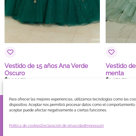
Vestido de 15 años Ana Verde
Vestido de
Oscuro
menta
$
2,020.79
$
2,079.72
Para ofrecer las mejores experiencias, utilizamos tecnologías como las co
TIENDA
BLOG
GUÍA DE COMPRA
CONTACTO
COOKIE
dispositivo. Aceptar nos permitirá procesar datos como el comportamiento d
aceptar puede afectar negativamente a ciertas funciones.
© Copyright 2026
. Vestidos 15 ®
Política de cookies
Declaración de privacidad
Impressum