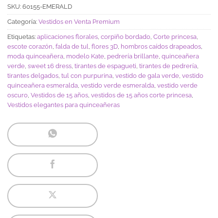
SKU:
60155-EMERALD
Categoría:
Vestidos en Venta Premium
Etiquetas:
aplicaciones florales
,
corpiño bordado
,
Corte princesa
,
escote corazón
,
falda de tul
,
flores 3D
,
hombros caídos drapeados
,
moda quinceañera
,
modelo Kate
,
pedrería brillante
,
quinceañera
verde
,
sweet 16 dress
,
tirantes de espagueti
,
tirantes de pedrería
,
tirantes delgados
,
tul con purpurina
,
vestido de gala verde
,
vestido
quinceañera esmeralda
,
vestido verde esmeralda
,
vestido verde
oscuro
,
Vestidos de 15 años
,
vestidos de 15 años corte princesa
,
Vestidos elegantes para quinceañeras