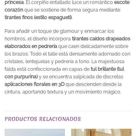
princesa
. El corpiño entallado luce un romántico
escote
corazón
que se sostiene de forma segura mediante
tirantes finos (estilo espagueti)
.
Para añadir un toque de glamour y enmarcar los
hombros, el diseño incorpora
tirantes caídos drapeados
elaborados en pedrería
que caen delicadamente sobre
los brazos. Todo el talle está densamente adornado con
cristales, lentejuelas y pedrería a tono. La majestuosa
falda está confeccionada en capas de
tul brillante (tul
con purpurina)
y se encuentra salpicada de discretas
aplicaciones florales en 3D
que descienden desde la
cintura, aportando textura y un movimiento mágico.
PLAZO DE ENTREGA
Plazo de Entrega: 120 días
PRODUCTOS RELACIONADOS
TALLA
XS, S, M, L, XL, 2XL, 3XL