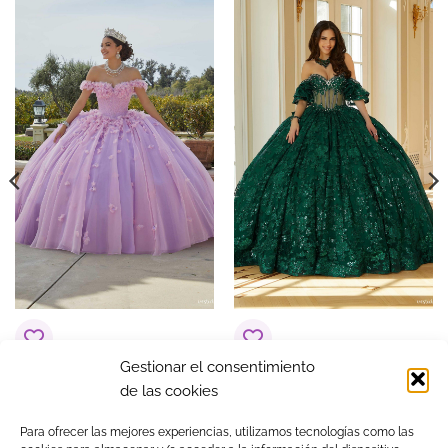
EXCLUSIVO_ONLINE
yes
COLOR
Verdes
Gestionar el consentimiento
Vestido de 15 años
Vestido de 15 años
de las cookies
Alondra Lila
Alba Verde Oscuro
$
1,374.93
$
2,299.25
Para ofrecer las mejores experiencias, utilizamos tecnologías como las